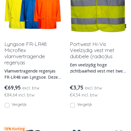
Lyngsoe FR-LR48
Portwest Hi-Vis
Microflex
Veelzijdig vest met
vlamvertragende
dubbele (radio)lus
regenjas
Een veelzijdig hoge
Vlamvertragende regenjas
zichtbaarheid vest met twee
FR-LR48 van Lyngsoe. Deze
lussen aan de voorzijde en 1
vlamvertragende regenjas
achter.
€69,95
€3,75
excl. btw
excl. btw
heeft een capuchon en is
€84,64 incl. btw
€4,54 incl. btw
Vergelijk
Vergelijk
18% Korting