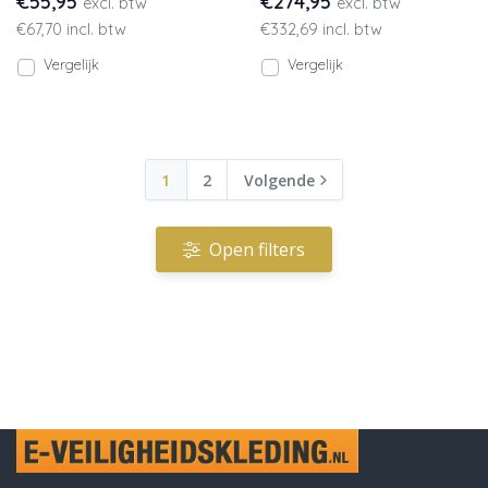
€55,95
€274,95
excl. btw
excl. btw
onder stormflap met drukk
13809-216 B
€67,70 incl. btw
€332,69 incl. btw
Vergelijk
Vergelijk
1
2
Volgende
Open filters