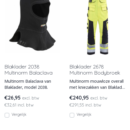
Blaklader 2038
Blaklader 2678
Multinorm Balaclava
Multinorm Bodybroek
Multinorm Balaclava van
Multinorm mouwloze overall
Blaklader, model 2038.
met kniezakken van Blaklader
model 2678. Deze
€26,95
€240,95
excl. btw
excl. btw
vlamvertragende bodybroek
€32,61 incl. btw
€291,55 incl. btw
i
Vergelijk
Vergelijk