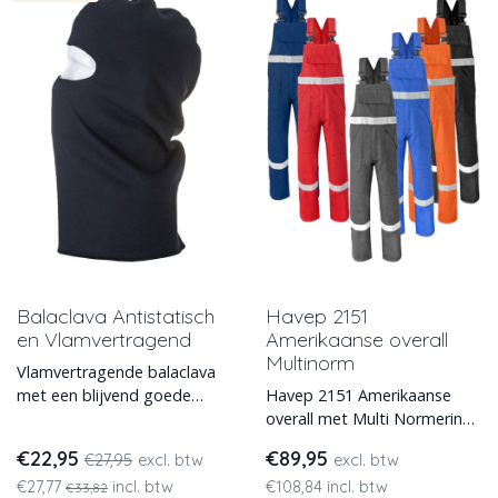
Balaclava Antistatisch
Havep 2151
en Vlamvertragend
Amerikaanse overall
Multinorm
Vlamvertragende balaclava
met een blijvend goede
Havep 2151 Amerikaanse
pasvorm gemaakt van sterk
overall met Multi Normering
materiaal dat aan de nodi
eigenschappen. in 6 moderne
€22,95
€89,95
€27,95
excl. btw
excl. btw
kleuren leverbaar.
€27,77
incl. btw
€108,84 incl. btw
€33,82