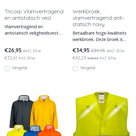
Tricorp Vlamvertragend
Werkbroek,
en antistatisch vest
vlamvertragend anti-
statisch navy
Vlamvertragend en
antistatisch veiligheidsvest
Betaalbare hoge-kwaliteits
van Tricorp. Dit model
werkbroek. Deze broek is
453018 is in diverse maten
vlamvertragend, anti-
€26,95
€34,95
excl. btw
€39,95
excl. btw
lev
statisch, leverbaar in de
€32,61 incl. btw
€42,29
incl. btw
€48,34
Vergelijk
Vergelijk