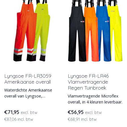
Lyngsoe FR-LR3059
Lyngsoe FR-LR46
Amerikaanse overall
Vlamvertragende
Regen Tuinbroek
Waterdichte Amerikaanse
overall van Lyngsoe,
Vlamvertragende Microflex
vlamvertragend, antistatisch
overall, in 4 kleuren leverbaar.
en high visibility.
€71,95
€56,95
excl. btw
excl. btw
€87,06 incl. btw
€68,91 incl. btw