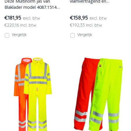
Deze Multinorm jas van
vlamvertragend en
Blaklader model 4087.1514
antistatisch. Van Lyngsoe. In
voldoet aan de hoogste
2 kleuren leverbaar.
€181,95
€158,95
excl. btw
excl. btw
technische eisen en biedt ze
€220,16 incl. btw
€192,33 incl. btw
Vergelijk
Vergelijk