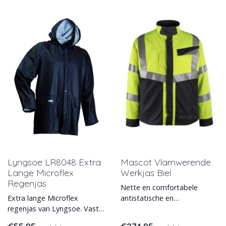
Lyngsoe LR8048 Extra
Mascot Vlamwerende
Lange Microflex
Werkjas Biel
Regenjas
Nette en comfortabele
Extra lange Microflex
antistatische en
regenjas van Lyngsoe. Vaste
vlamwerende werkjas met
capuchon met koord, rits
striping van Mascot model