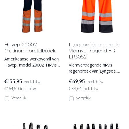
Havep 20002
Lyngsoe Regenbroek
Multinorm bretelbroek
Vlamvertragend FR-
LR3052
Amerikaanse werkoverall van
Havep, model 20002. Hi-Vis,
Vlamvertragende hi-vis
antistatisch, vlamvertragend
regenbroek van Lyngsoe,
en beschermend
antistatisch en
€135,95
€69,95
excl. btw
excl. btw
vlamvertragend. Leverbaar in
€164,50 incl. btw
€84,64 incl. btw
2 kleure
Vergelijk
Vergelijk