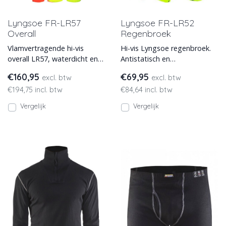
Lyngsoe FR-LR57
Lyngsoe FR-LR52
Overall
Regenbroek
Vlamvertragende hi-vis
Hi-vis Lyngsoe regenbroek.
overall LR57, waterdicht en
Antistatisch en
antistatisch. In 2 kleuren
vlamvertragend.
€160,95
€69,95
excl. btw
excl. btw
verkrijgbaar.
€194,75 incl. btw
€84,64 incl. btw
Vergelijk
Vergelijk