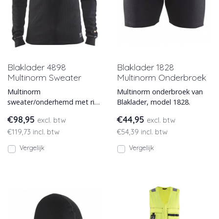
Blaklader 4898
Blaklader 1828
Multinorm Sweater
Multinorm Onderbroek
Multinorm
Multinorm onderbroek van
sweater/onderhemd met rits
Blaklader, model 1828.
en kraag van Blaklader,
€98,95
€44,95
excl. btw
excl. btw
model 4898. Deze
€119,73 incl. btw
€54,39 incl. btw
vlamvertragende, antis
Vergelijk
Vergelijk