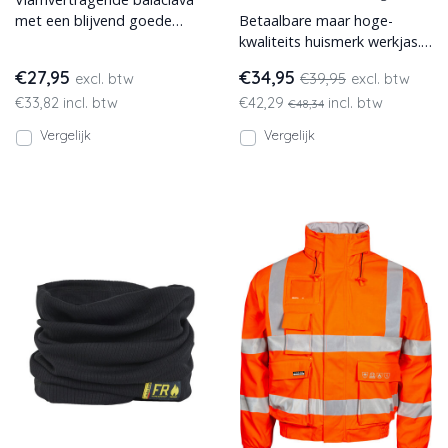
met een blijvend goede
Betaalbare maar hoge-
pasvorm gemaakt van sterk
kwaliteits huismerk werkjas.
materiaal dat aan de nodi
Deze werkjas is
€27,95
€34,95
excl. btw
€39,95
excl. btw
vlamvertragend, anti-
€33,82 incl. btw
€42,29
incl. btw
statisch, lev
€48,34
Vergelijk
Vergelijk