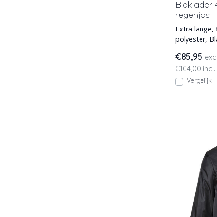
Blaklader 
regenjas
Extra lange,
polyester, B
valt ruim zod
€85,95
exc
€104,00 incl.
Vergelijk