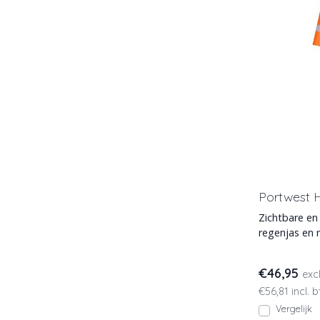
Portwest 
Zichtbare e
regenjas en 
fluor geel en
€46,95
exc
€56,81 incl. 
Vergelijk