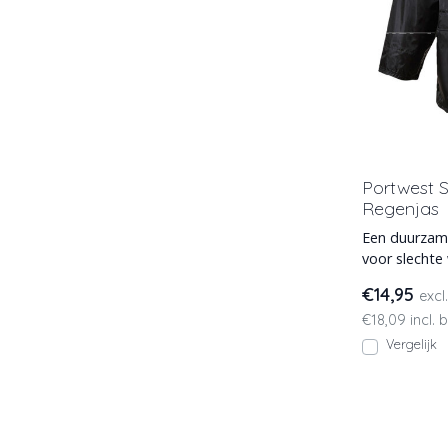
Portwest 
Regenjas
Een duurzame
voor slecht
Makkelijk op
€14,95
excl
€18,09 incl. 
Vergelijk