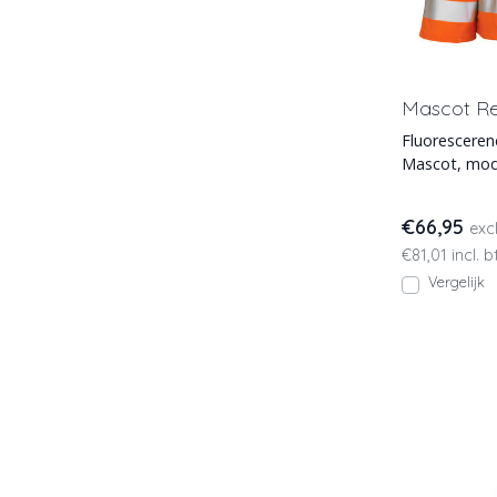
Mascot Re
Fluoresceren
Mascot, mod
regenjas is l
€66,95
exc
€81,01 incl. 
Vergelijk