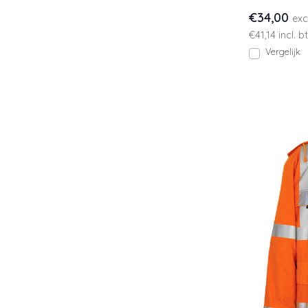
Vis regenjas i
€34,00
exc
€41,14 incl. b
Vergelijk