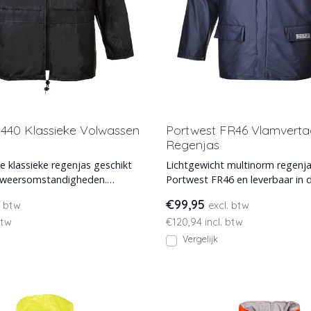
S440 Klassieke Volwassen
Portwest FR46 Vlamvert
Regenjas
 klassieke regenjas geschikt
Lichtgewicht multinorm regenj
e weersomstandigheden.
Portwest FR46 en leverbaar in 
 te bergen e
t/m 3XL.
€99,95
. btw
excl. btw
btw
€120,94 incl. btw
Vergelijk