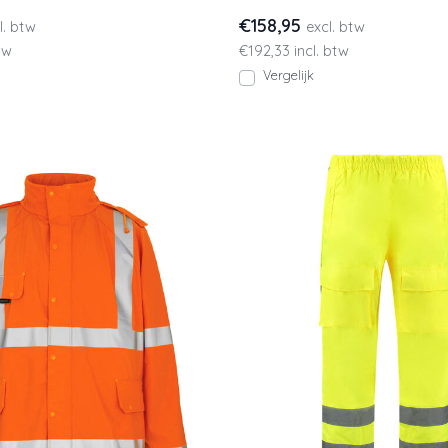
s le
€158,95
l. btw
excl. btw
tw
€192,33 incl. btw
Vergelijk