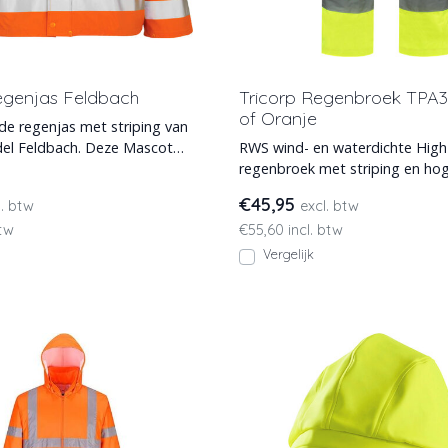
genjas Feldbach
Tricorp Regenbroek TPA3
of Oranje
de regenjas met striping van
el Feldbach. Deze Mascot
RWS wind- en waterdichte High
everbaar i
regenbroek met striping en ho
zichtbaarheid conform EN471. 
€45,95
l. btw
excl. btw
btw
€55,60 incl. btw
Vergelijk