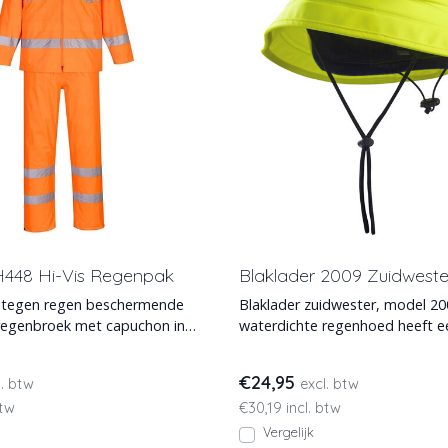
H448 Hi-Vis Regenpak
Blaklader 2009 Zuidweste
n tegen regen beschermende
Blaklader zuidwester, model 20
regenbroek met capuchon in
waterdichte regenhoed heeft e
 oranje, P
van fleece en is in d
€24,95
l. btw
excl. btw
btw
€30,19 incl. btw
Vergelijk