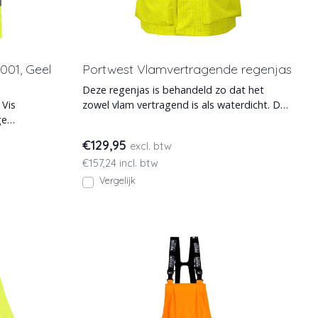
001, Geel
Portwest Vlamvertragende regenjas
Deze regenjas is behandeld zo dat het
 Vis
zowel vlam vertragend is als waterdicht. De
ge
ademende stof houd
Met h
€129,95
excl. btw
€157,24 incl. btw
Vergelijk