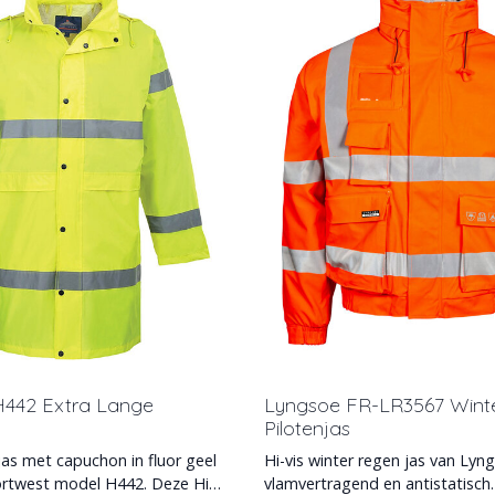
H442 Extra Lange
Lyngsoe FR-LR3567 Wint
Pilotenjas
as met capuchon in fluor geel
Hi-vis winter regen jas van Lyn
ortwest model H442. Deze Hi
vlamvertragend en antistatisch.