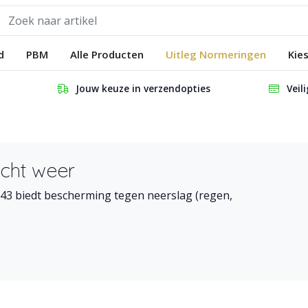
d
PBM
Alle Producten
Uitleg Normeringen
Kie
Jouw keuze in verzendopties
Veil
cht weer
 343 biedt bescherming tegen neerslag (regen,