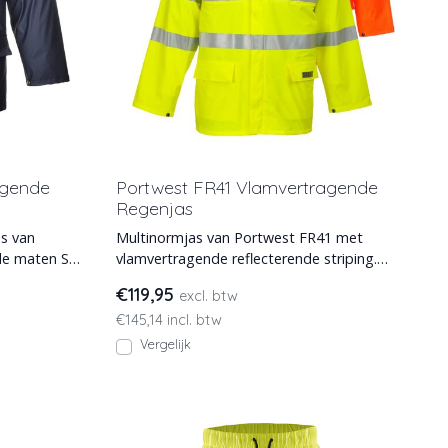
agende
Portwest FR41 Vlamvertragende
Regenjas
as van
Multinormjas van Portwest FR41 met
de maten S
vlamvertragende reflecterende striping.
Deze regenjas is leverbaa
€119,95
excl. btw
€145,14 incl. btw
Vergelijk