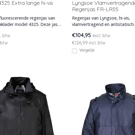
4325 Extra lange hi-vis
Lyngsoe Vlamvertragend
Regenjas FR-LR55
 fluorescerende regenjas van
Regenjas van Lyngsoe, hi-vis,
laklader model 4325. Deze jas
vlamvertragend en antistatisch. 
at h
leverbaar
€104,95
l. btw
excl. btw
 btw
€126,99 incl. btw
Vergelijk