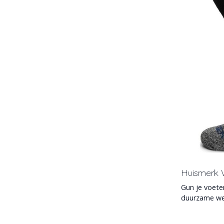
Huismerk 
Gun je voete
duurzame wer
voor onders