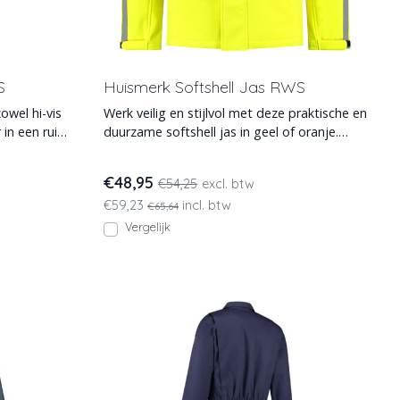
S
Huismerk Softshell Jas RWS
owel hi-vis
Werk veilig en stijlvol met deze praktische en
 in een ruim
duurzame softshell jas in geel of oranje.
Waterafstot
€48,95
€54,25
excl. btw
€59,23
incl. btw
€65,64
Vergelijk