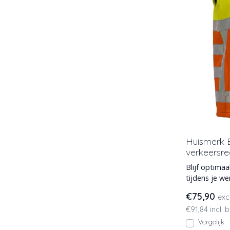
Huismerk
verkeersre
Blijf optima
tijdens je werk met d
bodywarmer
€75,90
exc
€91,84 incl. 
Vergelijk