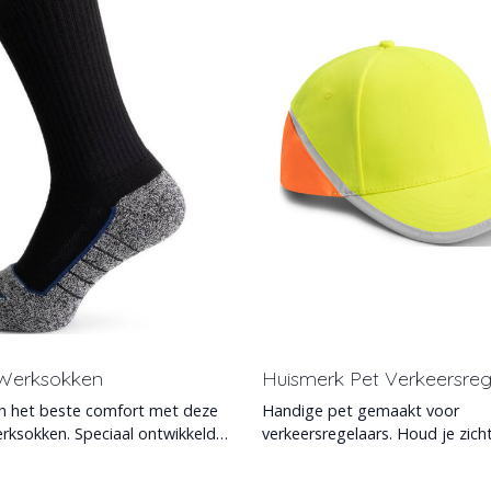
Werksokken
Huismerk Pet Verkeersreg
n het beste comfort met deze
Handige pet gemaakt voor
ksokken. Speciaal ontwikkeld
verkeersregelaars. Houd je zich
teuning
beschermt je tegen de zon.