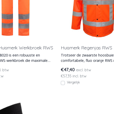
Huismerk Werkbroek RWS
Huismerk Regenjas RWS 
20 is een robuuste en
Trotseer de zwaarste hoosbuie
 RWS-werkbroek die maximale
comfortabele, fluo oranje RWS
d combineert met
PU stretch. Volled
€47,40
l. btw
excl. btw
btw
€57,35 incl. btw
Vergelijk