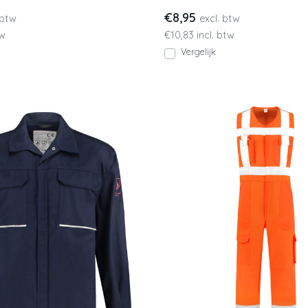
€8,95
 btw
excl. btw
tw
€10,83 incl. btw
Vergelijk