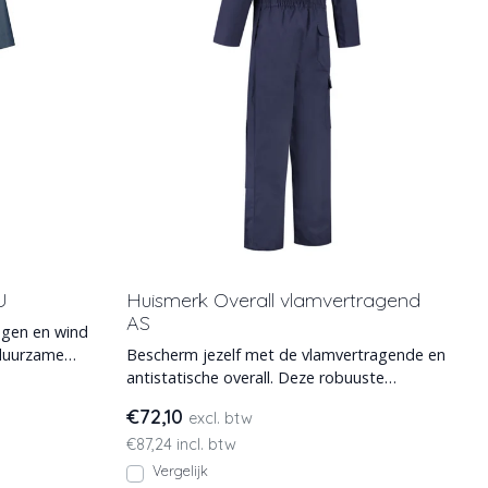
U
Huismerk Overall vlamvertragend
AS
egen en wind
Bescherm jezelf met de vlamvertragende en
antistatische overall. Deze robuuste
werkoverall biedt vei
€72,10
excl. btw
€87,24 incl. btw
Vergelijk