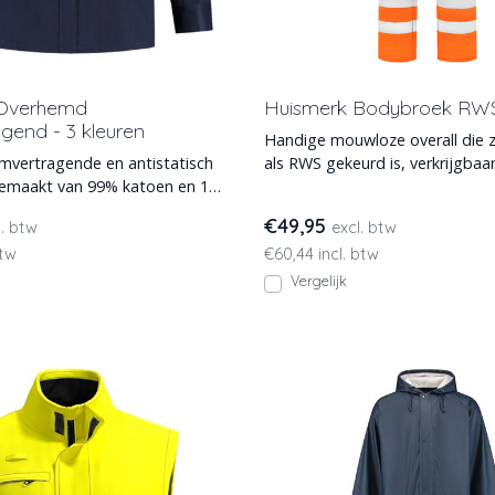
 Overhemd
Huismerk Bodybroek RW
gend - 3 kleuren
Handige mouwloze overall die z
lamvertragende en antistatisch
als RWS gekeurd is, verkrijgbaar
emaakt van 99% katoen en 1%
maatassortime
 mater
€49,95
l. btw
excl. btw
btw
€60,44 incl. btw
Vergelijk