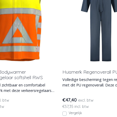
 Bodywarmer
Huismerk Regenoverall P
gelaar softshell RWS
Volledige bescherming tegen r
al zichtbaar en comfortabel
met dit PU regenoverall. Deze duurzame
eze verkeersregelaars
RWO100 overall hou
. Gema
€47,40
l. btw
excl. btw
btw
€57,35 incl. btw
Vergelijk