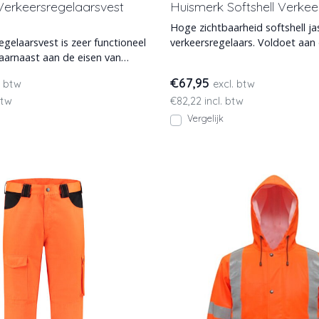
Verkeersregelaarsvest
Huismerk Softshell Verkee
Hoge zichtbaarheid softshell ja
egelaarsvest is zeer functioneel
verkeersregelaars. Voldoet aan
aarnaast aan de eisen van
20471 normering. Met
aat.
€67,95
. btw
excl. btw
btw
€82,22 incl. btw
Vergelijk