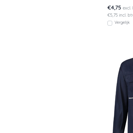
€4,75
excl.
€5,75 incl. b
Vergelijk