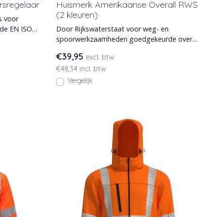
rsregelaar
Huismerk Amerikaanse Overall RWS
(2 kleuren)
s voor
 de EN ISO
Door Rijkswaterstaat voor weg- en
spoorwerkzaamheden goedgekeurde overall
in Amerikaanse stijl. EN 2
€39,95
excl. btw
€48,34 incl. btw
Vergelijk