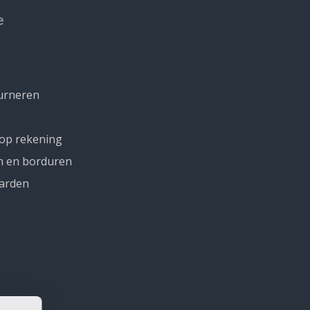
e
urneren
 op rekening
n en borduren
arden