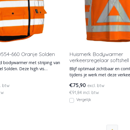
554-660 Oranje Solden
Huismerk Bodywarmer
verkeersregelaar softshel
d bodywarmer met striping van
 Solden. Deze high vis
Blijf optimaal zichtbaar en com
eeft reflec
tijdens je werk met deze verkeersregelaars
bodywarmer. Gema
€75,90
l. btw
excl. btw
btw
€91,84 incl. btw
Vergelijk