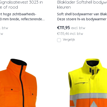
ignalisatievest 3023 in
Blaklader Softshell bodyw
je of rood
kleuren
et hoge zichtbaarheids-
Soft shell bodywarmer van Blak
0 mm brede, reflecterende
Deze stoere hi-vis bodywarmer 
orst, taille,
in 3 kleuren.
€111,95
l. btw
excl. btw
btw
€135,46 incl. btw
Vergelijk