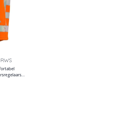
l RWS
fortabel