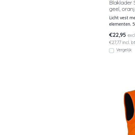
Blaklader S
geel, oran
Licht vest m
elementen. 5
tape rondom b
€22,95
exc
€27,77 incl. 
Vergelijk