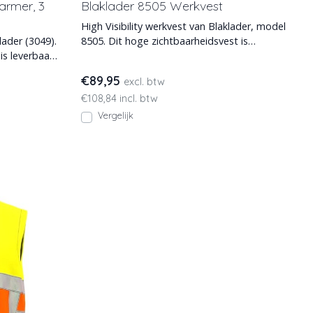
armer, 3
Blaklader 8505 Werkvest
High Visibility werkvest van Blaklader, model
lader (3049).
8505. Dit hoge zichtbaarheidsvest is
is leverbaar
leverbaar t/m maa
€89,95
excl. btw
€108,84 incl. btw
Vergelijk