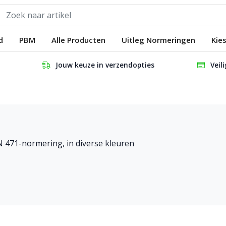
d
PBM
Alle Producten
Uitleg Normeringen
Kie
Jouw keuze in verzendopties
Veil
N 471-normering, in diverse kleuren