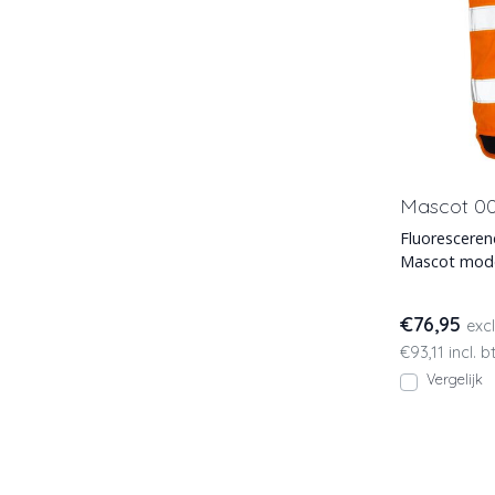
Mascot 00
Fluoresceren
Mascot model
bodywarmer h
€76,95
exc
€93,11 incl. 
Vergelijk