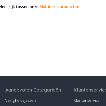
len; kijk tussen onze
Multinorm producten
.
Aanbevolen Categorieën
Klantenservic
Veiligheidsjassen
Klantenservice