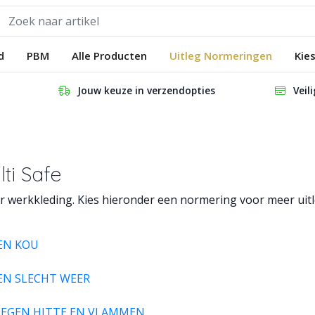
d
PBM
Alle Producten
Uitleg Normeringen
Kie
Jouw keuze in verzendopties
Veil
ti Safe
r werkkleding. Kies hieronder een normering voor meer uitl
EN KOU
EN SLECHT WEER
TEGEN HITTE EN VLAMMEN