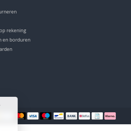
urneren
 op rekening
n en borduren
arden