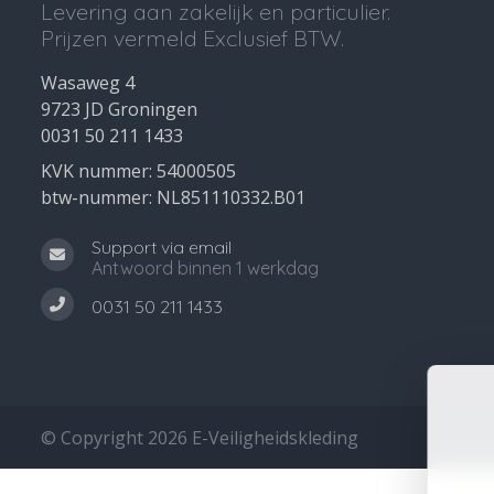
Levering aan zakelijk en particulier.
Prijzen vermeld Exclusief BTW.
Wasaweg 4
9723 JD Groningen
0031 50 211 1433
KVK nummer: 54000505
btw-nummer: NL851110332.B01
Support via email
Antwoord binnen 1 werkdag
0031 50 211 1433
© Copyright 2026 E-Veiligheidskleding