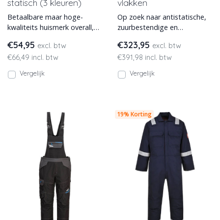
statisch (3 kleuren)
vlakken
Betaalbare maar hoge-
Op zoek naar antistatische,
kwaliteits huismerk overall,
zuurbestendige en
vlamvertragend en anti-
vlamvertragende overall? E-
€54,95
€323,95
excl. btw
excl. btw
statisch. Deze werkoverall
Veiligheidskleding.nl heeft
€66,49 incl. btw
€391,98 incl. btw
Vergelijk
Vergelijk
19% Korting