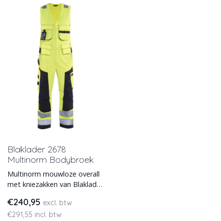
Blaklader 2678
Multinorm Bodybroek
Multinorm mouwloze overall
met kniezakken van Blaklader
model 2678. Deze
€240,95
excl. btw
vlamvertragende bodybroek
€291,55 incl. btw
i