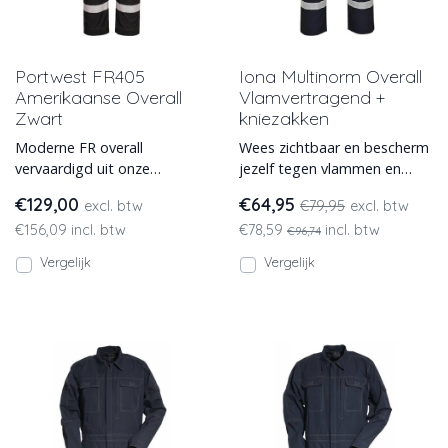
Portwest FR405
Iona Multinorm Overall
Amerikaanse Overall
Vlamvertragend +
Zwart
kniezakken
Moderne FR overall
Wees zichtbaar en bescherm
vervaardigd uit onze
jezelf tegen vlammen en
hoogwaardige Modaflame
gesmolten spatten van je
€129,00
€64,95
excl. btw
€79,95
excl. btw
280 gm stof.
werkomgeving. Geschikt v
€156,09 incl. btw
€78,59
incl. btw
€96,74
Vergelijk
Vergelijk