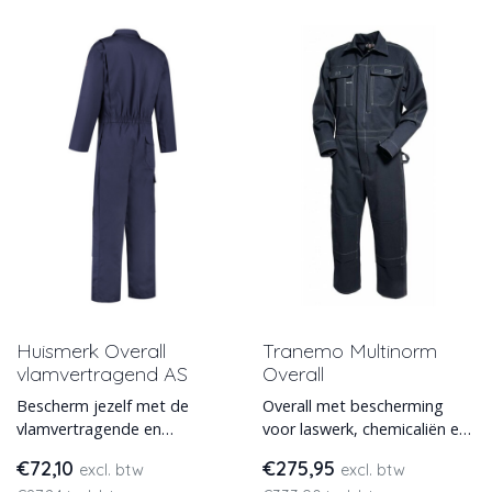
Huismerk Overall
Tranemo Multinorm
vlamvertragend AS
Overall
Bescherm jezelf met de
Overall met bescherming
vlamvertragende en
voor laswerk, chemicaliën en
antistatische overall. Deze
is vlamvertragend,
€72,10
€275,95
excl. btw
excl. btw
robuuste werkoverall biedt
antistatisch en vlamboog we