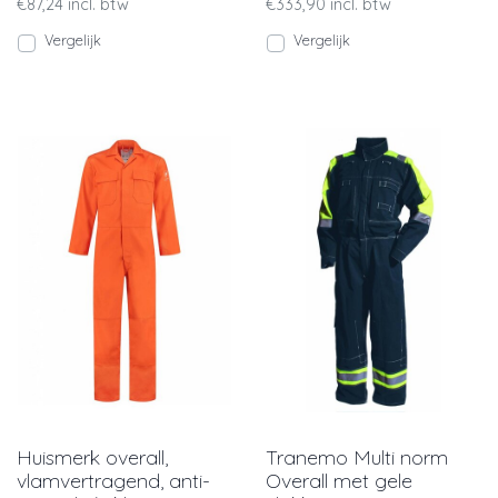
€87,24 incl. btw
€333,90 incl. btw
vei
Vergelijk
Vergelijk
Huismerk overall,
Tranemo Multi norm
vlamvertragend, anti-
Overall met gele