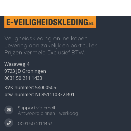
Veiligheidskleding online kopen
Levering aan zakelijk en particulier.
Prijzen vermeld Exclusief BTW.
Wasaweg 4
9723 JD Groningen
0031 50 211 1433
KVK nummer: 54000505
btw-nummer: NL851110332.B01
Support via email
Antwoord binnen 1 werkdag
0031 50 211 1433