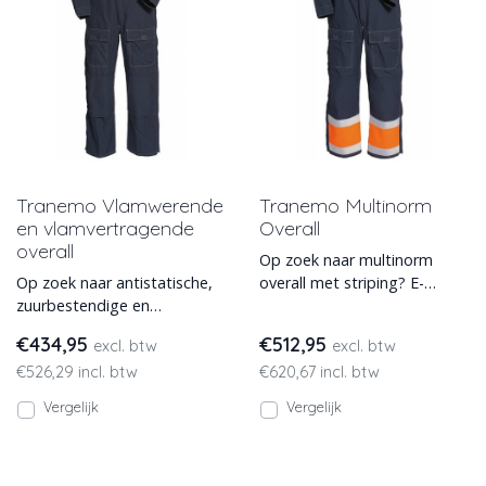
Tranemo Vlamwerende
Tranemo Multinorm
en vlamvertragende
Overall
overall
Op zoek naar multinorm
Op zoek naar antistatische,
overall met striping? E-
zuurbestendige en
Veiligheidskleding.nl heeft
vlamvertragende overall?
een groot en voordelig aa
€434,95
€512,95
excl. btw
excl. btw
Bestel de zeer complete
€526,29 incl. btw
€620,67 incl. btw
Trane
Vergelijk
Vergelijk