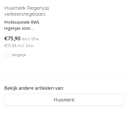
Huismerk Regenjas
verkeersregelaars
Professionele RWS
regenjas voor
verkeersregelaars in
€75,90
excl. btw
opvallend geel en oranje.
€91,84 incl. btw
Wind- en waterdichte
Vergelijk
Bekijk andere artikelen van:
Huismerk