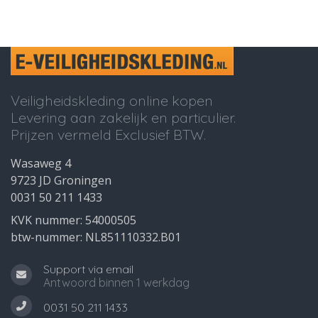
Veiligheidskleding online kopen
Levering aan zakelijk en particulier.
Prijzen vermeld Exclusief BTW.
Wasaweg 4
9723 JD Groningen
0031 50 211 1433
KVK nummer: 54000505
btw-nummer: NL851110332.B01
Support via email
Antwoord binnen 1 werkdag
0031 50 211 1433