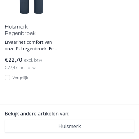
Huismerk
Regenbroek
Ervaar het comfort van
onze PU regenbroek. Een
soepele, waterdichte
€22,70
excl. btw
broek met lichte stretch
€27,47 incl. btw
die per
Vergelijk
Bekijk andere artikelen van:
Huismerk