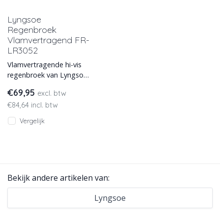
Lyngsoe
Regenbroek
Vlamvertragend FR-
LR3052
Vlamvertragende hi-vis
regenbroek van Lyngsoe,
antistatisch en
€69,95
excl. btw
vlamvertragend.
€84,64 incl. btw
Leverbaar in 2 kleure
Vergelijk
Bekijk andere artikelen van:
Lyngsoe