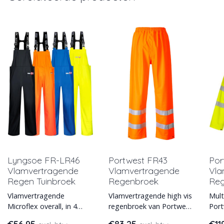
Lyngsoe FR-LR46
Portwest FR43
Por
Vlamvertragende
Vlamvertragende
Vla
Regen Tuinbroek
Regenbroek
Reg
Vlamvertragende
Vlamvertragende high vis
Mult
Microflex overall, in 4
regenbroek van Portwest
Por
kleuren leverbaar.
FR43 met volledig
vla