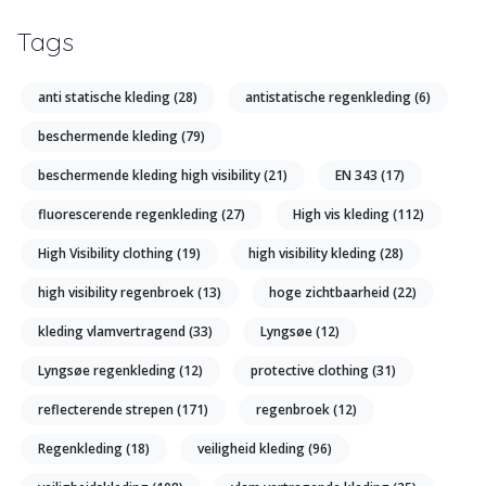
Tags
anti statische kleding
(28)
antistatische regenkleding
(6)
beschermende kleding
(79)
beschermende kleding high visibility
(21)
EN 343
(17)
fluorescerende regenkleding
(27)
High vis kleding
(112)
High Visibility clothing
(19)
high visibility kleding
(28)
high visibility regenbroek
(13)
hoge zichtbaarheid
(22)
kleding vlamvertragend
(33)
Lyngsøe
(12)
Lyngsøe regenkleding
(12)
protective clothing
(31)
reflecterende strepen
(171)
regenbroek
(12)
Regenkleding
(18)
veiligheid kleding
(96)