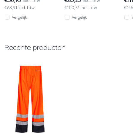
€56,95
€83,25
€11
excl. btw
excl. btw
elastische taille en
refl
€68,91 incl. btw
€100,73 incl. btw
€145
leverbaar t/
Deze
Vergelijk
Vergelijk
Recente producten