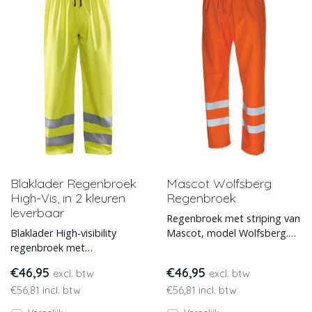
Blaklader Regenbroek
Mascot Wolfsberg
High-Vis, in 2 kleuren
Regenbroek
leverbaar
Regenbroek met striping van
Blaklader High-visibility
Mascot, model Wolfsberg.
regenbroek met
Deze hoge
reflecterende banden op de
zichtbaarheidsregenbroek is
€46,95
€46,95
excl. btw
excl. btw
broekspijpen. Leverbaar in
leverbaar
€56,81 incl. btw
€56,81 incl. btw
geel