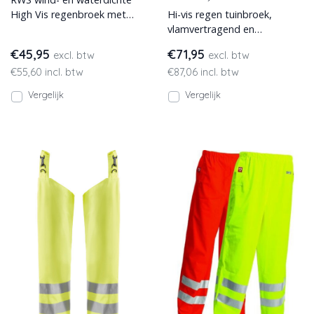
High Vis regenbroek met
Hi-vis regen tuinbroek,
striping en hoge
vlamvertragend en
zichtbaarheid conform
antistatisch. In 2 kleuren
€45,95
€71,95
excl. btw
excl. btw
EN471. Met h
leverbaar
€55,60 incl. btw
€87,06 incl. btw
Vergelijk
Vergelijk