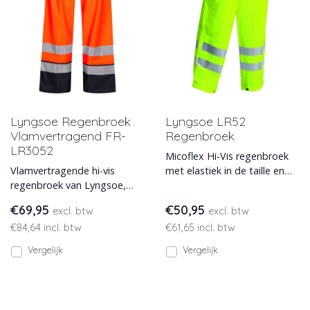
Lyngsoe Regenbroek
Lyngsoe LR52
Vlamvertragend FR-
Regenbroek
LR3052
Micoflex Hi-Vis regenbroek
Vlamvertragende hi-vis
met elastiek in de taille en
regenbroek van Lyngsoe,
zijzakken. Met
antistatisch en
reflectiestrepen en leverbaar
€69,95
€50,95
excl. btw
excl. btw
vlamvertragend. Leverbaar in
€84,64 incl. btw
€61,65 incl. btw
2 kleure
Vergelijk
Vergelijk