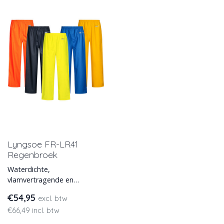
Lyngsoe FR-LR41
Regenbroek
Waterdichte,
vlamvertragende en
antistatische regenbroek, in
€54,95
excl. btw
6 kleuren leverbaar.
€66,49 incl. btw