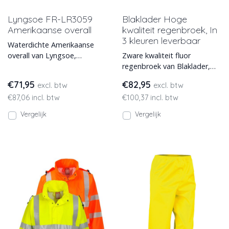
Lyngsoe FR-LR3059
Blaklader Hoge
Amerikaanse overall
kwaliteit regenbroek, In
3 kleuren leverbaar
Waterdichte Amerikaanse
overall van Lyngsoe,
Zware kwaliteit fluor
vlamvertragend, antistatisch
regenbroek van Blaklader,
en high visibility.
model 1302. Wind- en
€71,95
€82,95
excl. btw
excl. btw
waterdichte stof.
€87,06 incl. btw
€100,37 incl. btw
Geventileerd
Vergelijk
Vergelijk