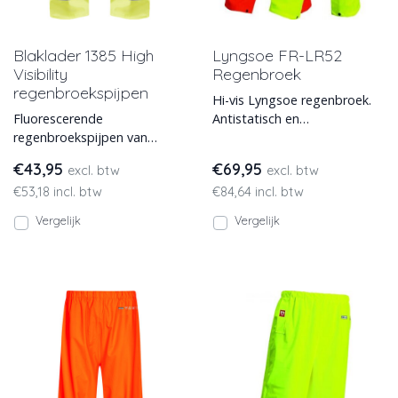
Blaklader 1385 High
Lyngsoe FR-LR52
Visibility
Regenbroek
regenbroekspijpen
Hi-vis Lyngsoe regenbroek.
Fluorescerende
Antistatisch en
regenbroekspijpen van
vlamvertragend.
Blaklader, model 1385. Deze
€43,95
€69,95
excl. btw
excl. btw
Blaklader high visibility
€53,18 incl. btw
€84,64 incl. btw
regenbroe
Vergelijk
Vergelijk