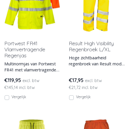
Portwest FR41
Result High Visibility
Vlamvertragende
Regenbroek L/XL
Regenjas
Hoge zichtbaarheid
Multinormjas van Portwest
regenbroek van Result model
FR41 met vlamvertragende
R22 met elastische taille.
reflecterende striping. Deze
Deze gele regenbroek heeft
€119,95
€17,95
excl. btw
excl. btw
regenjas is leverbaa
€145,14 incl. btw
€21,72 incl. btw
Vergelijk
Vergelijk