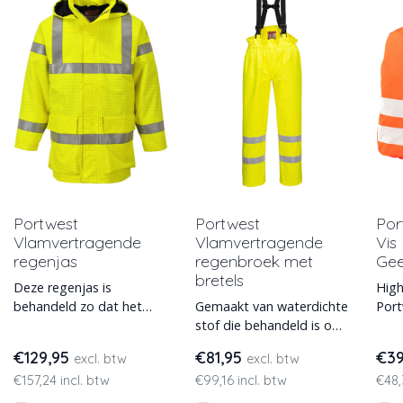
Portwest
Portwest
Por
Vlamvertragende
Vlamvertragende
Vis
regenjas
regenbroek met
Gee
bretels
Deze regenjas is
High
behandeld zo dat het
Gemaakt van waterdichte
Port
zowel vlam vertragend is
stof die behandeld is om
hoge
als waterdicht. De
het vlam vertragend te
rugt
€129,95
€81,95
€3
excl. btw
excl. btw
ademende stof houd
maken. Een elastiek in de
oran
€157,24 incl. btw
€99,16 incl. btw
€48,
h