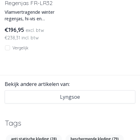
Regenjas FR-LR32
Vlamvertragende winter
regenjas, hi-vis en
antistatisch. In 3 kleuren
€196,95
excl. btw
leverbaar van Lyngsoe.
€238,31 incl. btw
Vergelijk
Bekijk andere artikelen van:
Lyngsoe
Tags
anti statische kleding
(28)
beschermende kleding
(79)