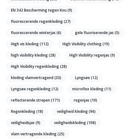
EN 342 Bescherming tegen Kou
(9)
fluorescerende regenkleding
(27)
fluorescerende winterjas
(6)
gele fluoriserende jas
(5)
High vis kleding
(112)
High Visibility clothing
(19)
high visibility kleding
(28)
High Visibility regenjas
(9)
High Visibility regenkleding
(28)
kleding vlamvertragend
(33)
Lyngsøe
(12)
Lyngsøe regenkleding
(12)
microflex kleding
(11)
reflecterende strepen
(171)
regenjas
(10)
Regenkleding
(18)
veiligheid kleding
(96)
veiligheidsjas
(9)
veiligheidskleding
(108)
vlam vertragende kleding
(25)