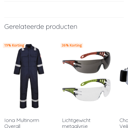
Gerelateerde producten
19% Korting
36% Korting
Iona Multinorm
Lichtgewicht
Cha
Overall
metaalvrije
Veil