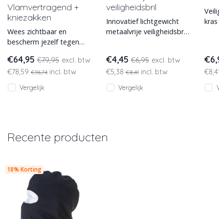
Vlamvertragend +
veiligheidsbril
Veil
kniezakken
Innovatief lichtgewicht
kras
Wees zichtbaar en
metaalvrije veiligheidsbril.
band
bescherm jezelf tegen
De zij openingen geven
vlammen en gesmolten
extra ventilatie voor e
€64,95
€4,45
€6
€79,95
excl. btw
€6,95
excl. btw
spatten van je
€78,59
incl. btw
€5,38
incl. btw
€8,4
werkomgeving. Geschikt v
€96,74
€8,41
Vergelijk
Vergelijk
Recente producten
18% Korting