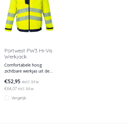
Portwest PW3 Hi-Vis
Werkjack
Comfortabele hoog
zichtbare werkjas uit de
nieuwe Portwest PW3-lijn.
€52,95
excl. btw
Voorzien van een EN ISO
€64,07 incl. btw
20471
Vergelijk