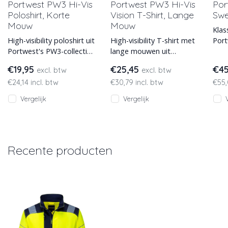
Portwest PW3 Hi-Vis
Portwest PW3 Hi-Vis
Por
Poloshirt, Korte
Vision T-Shirt, Lange
Swe
Mouw
Mouw
Klas
High-visibility poloshirt uit
High-visibility T-shirt met
Por
Portwest's PW3-collectie,
lange mouwen uit
hand
met korte mouwen.
Portwest's PW3-collectie.
hog
€19,95
€25,45
€4
excl. btw
excl. btw
Leverbaar in diverse fluor
UPF35+ en EN ISO 20471.
zich
€24,14 incl. btw
€30,79 incl. btw
€55,
Leve
met 
Vergelijk
Vergelijk
Recente producten