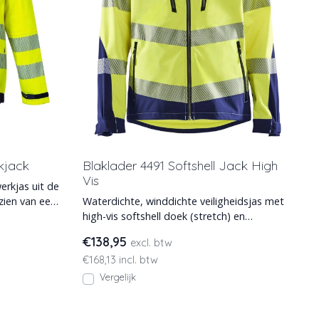
kjack
Blaklader 4491 Softshell Jack High
Vis
rkjas uit de
Waterdichte, winddichte veiligheidsjas met
high-vis softshell doek (stretch) en
reflectiebanden. Afn
€138,95
excl. btw
€168,13 incl. btw
Vergelijk