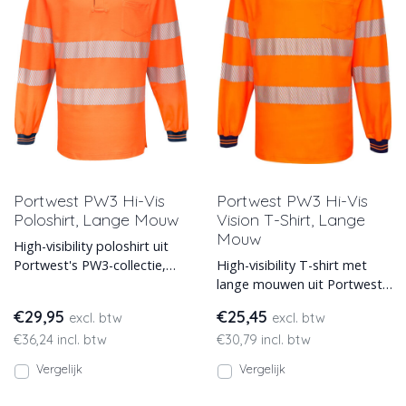
Portwest PW3 Hi-Vis
Portwest PW3 Hi-Vis
Poloshirt, Lange Mouw
Vision T-Shirt, Lange
Mouw
High-visibility poloshirt uit
Portwest's PW3-collectie,
High-visibility T-shirt met
met lange mouwen.
lange mouwen uit Portwest's
Leverbaar in diverse kleur
PW3-collectie. UPF35+ en EN
€29,95
€25,45
excl. btw
excl. btw
ISO 20471. Leve
€36,24 incl. btw
€30,79 incl. btw
Vergelijk
Vergelijk