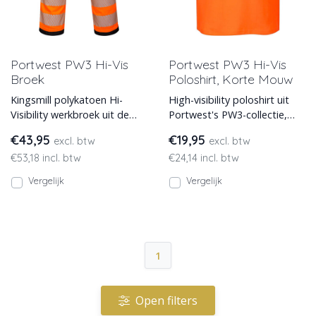
Portwest PW3 Hi-Vis
Portwest PW3 Hi-Vis
Broek
Poloshirt, Korte Mouw
Kingsmill polykatoen Hi-
High-visibility poloshirt uit
Visibility werkbroek uit de
Portwest's PW3-collectie,
PW3-collectie van Portwest,
met korte mouwen.
€43,95
€19,95
excl. btw
excl. btw
met driedubbel gesti
Leverbaar in diverse fluor
€53,18 incl. btw
€24,14 incl. btw
Vergelijk
Vergelijk
1
Open filters