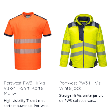
Portwest PW3 Hi-Vis
Portwest PW3 Hi-Vis
Vision T-Shirt, Korte
Winterjack
Mouw
Stevige Hi-Vis winterjas uit
High-visibility T-shirt met
de PW3-collectie van
korte mouwen uit Portwest's
Portwest, met water- en
PW3-collectie. UPF35+ en EN
vuilafstotend PU gecoat do