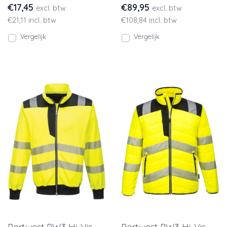
€17,45
€89,95
excl. btw
excl. btw
ISO 20471. Leve
€21,11 incl. btw
€108,84 incl. btw
Vergelijk
Vergelijk
Portwest PW3 Hi-Vis
Portwest PW3 Hi-Vis