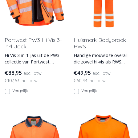
Portwest PW3 Hi Vis 3-
Huismerk Bodybroek
in-1 Jack
RWS
Hi Vis 3-in-1-jas uit de PW3
Handige mouwloze overall
collectie van Portwest.
die zowel hi-vis als RWS
Gemaakt van duurzaam
gekeurd is, verkrijgbaar in
€88,95
€49,95
excl. btw
excl. btw
300D Oxford geweven
een ruim maatassortime
€107,63 incl. btw
€60,44 incl. btw
materi
Vergelijk
Vergelijk