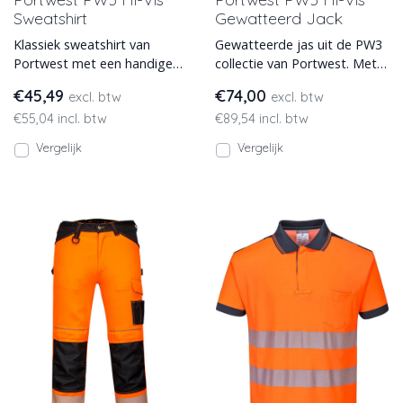
Sweatshirt
Gewatteerd Jack
Klassiek sweatshirt van
Gewatteerde jas uit de PW3
Portwest met een handige
collectie van Portwest. Met
Ezee Zip rits. In hoge
vuil- en waterafstotende
€45,49
€74,00
excl. btw
excl. btw
zichtbaarheidskleuren met st
Texpel Splash coatin
€55,04 incl. btw
€89,54 incl. btw
Vergelijk
Vergelijk