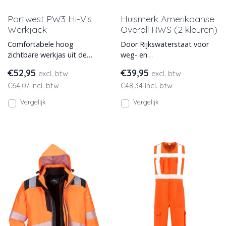
Portwest PW3 Hi-Vis
Huismerk Amerikaanse
Werkjack
Overall RWS (2 kleuren)
Comfortabele hoog
Door Rijkswaterstaat voor
zichtbare werkjas uit de
weg- en
nieuwe Portwest PW3-lijn.
spoorwerkzaamheden
€52,95
€39,95
excl. btw
excl. btw
Voorzien van een EN ISO
goedgekeurde overall in
€64,07 incl. btw
€48,34 incl. btw
20471
Amerikaanse stijl. EN 2
Vergelijk
Vergelijk