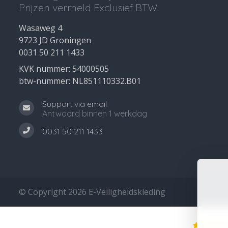
Prijzen vermeld Exclusief BTW.
Wasaweg 4
9723 JD Groningen
0031 50 211 1433
KVK nummer: 54000505
btw-nummer: NL851110332.B01
Support via email
Antwoord binnen 1 werkdag
0031 50 211 1433
© Copyright 2026 E-Veiligheidskleding