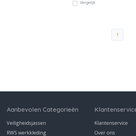
Vergelijk
1
Aanbevolen Categorieën
Klantenservic
Veiligheidsjassen
Klantenservice
RWS werkkleding
Over ons