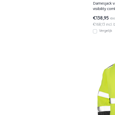
Damesjack van
visibility combikleuren. 
winddichte
€138,95
ex
€168,13 incl.
Vergelijk