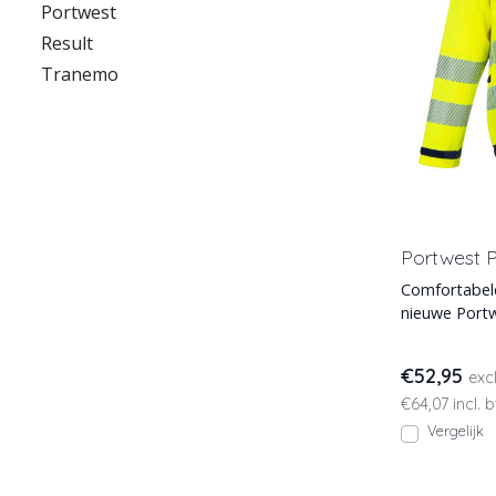
Portwest
Result
Tranemo
Portwest 
Comfortabele
nieuwe Portwest PW3-
EN ISO 2047
€52,95
exc
€64,07 incl. 
Vergelijk