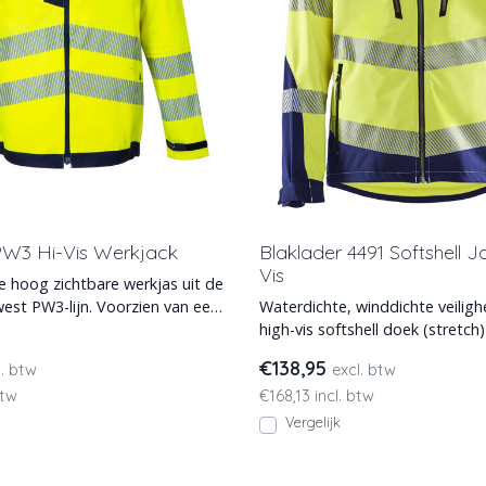
PW3 Hi-Vis Werkjack
Blaklader 4491 Softshell 
Vis
 hoog zichtbare werkjas uit de
lijn. Voorzien van een
Waterdichte, winddichte veiligh
1
high-vis softshell doek (stretch)
reflectiebanden. Afn
€138,95
l. btw
excl. btw
btw
€168,13 incl. btw
Vergelijk