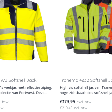
W3 Softshell Jack
Tranemo 4832 Softshell J
Vis werkjas met reflectiestriping,
High-vis softshell jas van Tran
lectie van Portwest. Deze
hoge zichtbaarheids softshell j
g
Tranemo is leverbaar
€173,95
l. btw
excl. btw
btw
€210,48 incl. btw