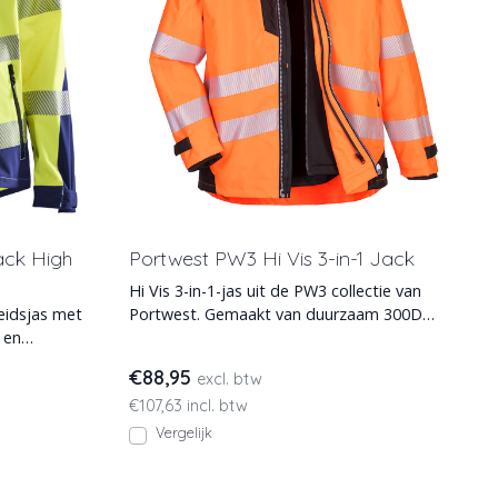
Jack High
Portwest PW3 Hi Vis 3-in-1 Jack
Hi Vis 3-in-1-jas uit de PW3 collectie van
eidsjas met
Portwest. Gemaakt van duurzaam 300D
 en
Oxford geweven materi
€88,95
excl. btw
€107,63 incl. btw
Vergelijk