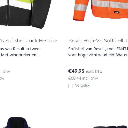
is Softshell Jack Bi-Color
Result High-Vis Softshell 
 jas van Result in twee
Softshell van Result, met EN471
. Met windbreker en
voor hoge zichtbaarheid. Water
dig tussenmembraan.
winddichte en ademend
€49,95
l. btw
excl. btw
btw
€60,44 incl. btw
Vergelijk