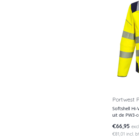
Portwest P
Softshell Hi-
uit de PW3-col
hoogwaardi
€66,95
exc
€81,01 incl. 