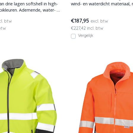
 drie lagen softshell in high-
wind- en waterdicht materiaal,
Ademende, water- en
getapete naden (Blak
€187,95
cl. btw
excl. btw
 btw
€227,42 incl. btw
Vergelijk