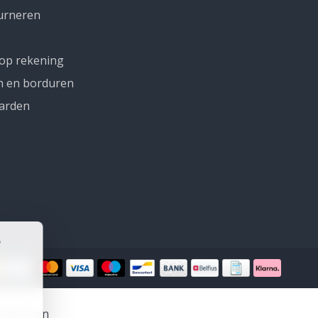
urneren
 op rekening
n en borduren
arden
rdelingen