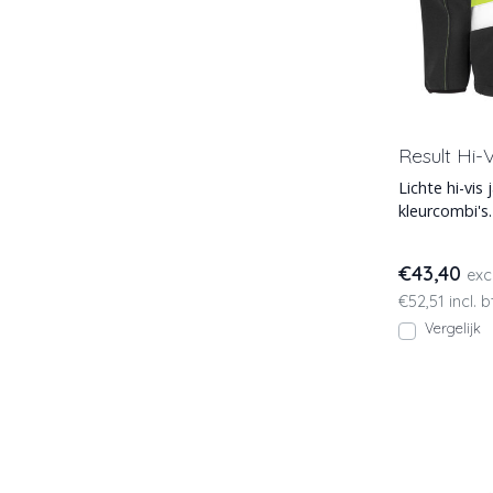
Result Hi-V
Lichte hi-vis
kleurcombi's
waterbesten
€43,40
exc
€52,51 incl. 
Vergelijk