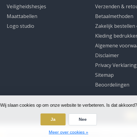
Veiligheidshesjes
Verzenden & reto
Maattabellen
Betaalmethoden
Logo studio
Zakelijk bestellen
Kleding bedrukke
Algemene voorwa
Disclaimer
Privacy Verklaring
Sitemap
Beoordelingen
Wij slaan cookies op om onze website te verbeteren. Is dat akkoord?
Ja
Nee
Meer over cookies »
5
/
5
sterren op basis van
75
beoordelingen.
Lees 75 beoo