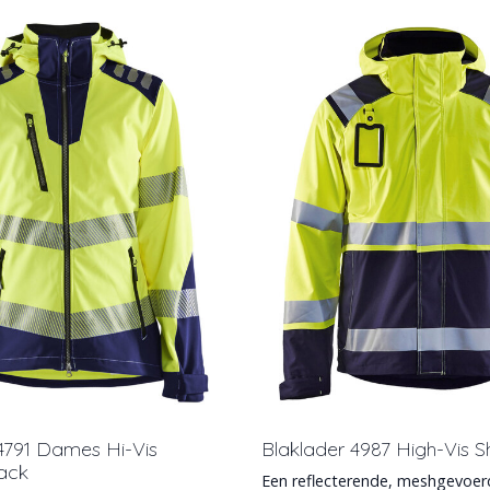
4791 Dames Hi-Vis
Blaklader 4987 High-Vis Sh
Jack
Een reflecterende, meshgevoerde