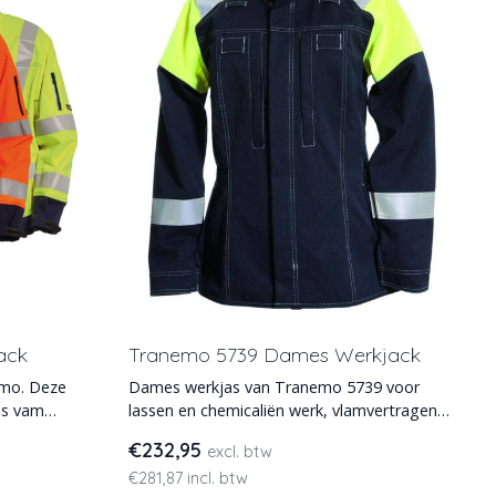
ack
Tranemo 5739 Dames Werkjack
emo. Deze
Dames werkjas van Tranemo 5739 voor
as vam
lassen en chemicaliën werk, vlamvertragend,
antistatisch en vla
€232,95
excl. btw
€281,87 incl. btw