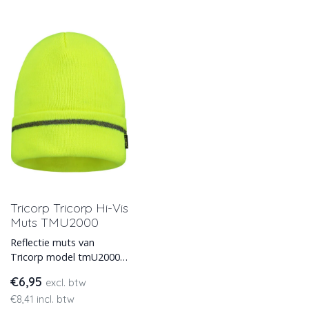
Tricorp Tricorp Hi-Vis
Muts TMU2000
Reflectie muts van
Tricorp model tmU2000.
Deze muts is leverbaar in
€6,95
excl. btw
vier kleuren en heeft een
€8,41 incl. btw
reflec