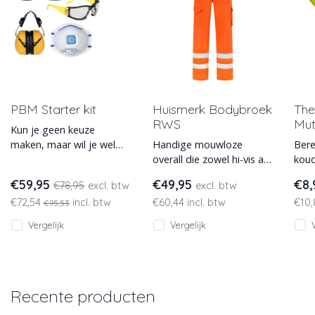
PBM Starter kit
Huismerk Bodybroek
The
RWS
Mut
Kun je geen keuze
maken, maar wil je wel
Handige mouwloze
Bere
veilig aan het werk? Begin
overall die zowel hi-vis als
kou
dan met deze set.
RWS gekeurd is,
deze
€59,95
€49,95
€8
€78,95
excl. btw
excl. btw
Standaard set,
verkrijgbaar in een ruim
Albatros.
€72,54
incl. btw
€60,44 incl. btw
€10
maatassortime
opva
€95,53
Vergelijk
Vergelijk
Recente producten