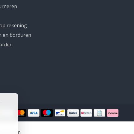
urneren
 op rekening
n en borduren
arden
rdelingen