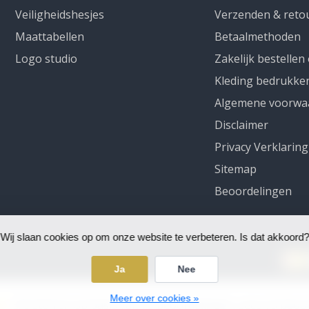
Veiligheidshesjes
Verzenden & reto
Maattabellen
Betaalmethoden
Logo studio
Zakelijk bestellen
Kleding bedrukke
Algemene voorwa
Disclaimer
Privacy Verklaring
Sitemap
Beoordelingen
Wij slaan cookies op om onze website te verbeteren. Is dat akkoord?
Ja
Nee
Meer over cookies »
5
/
5
sterren op basis van
75
beoordelingen.
Lees 75 beoo