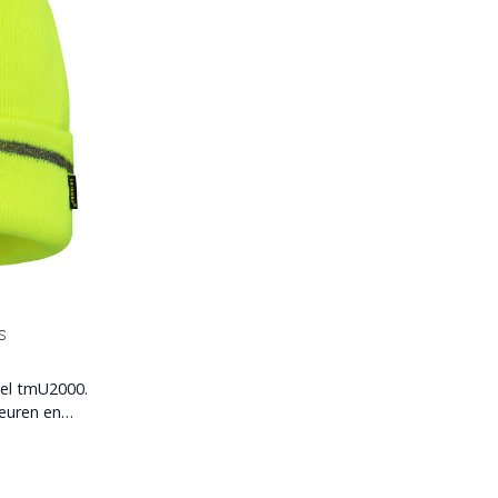
s
del tmU2000.
leuren en