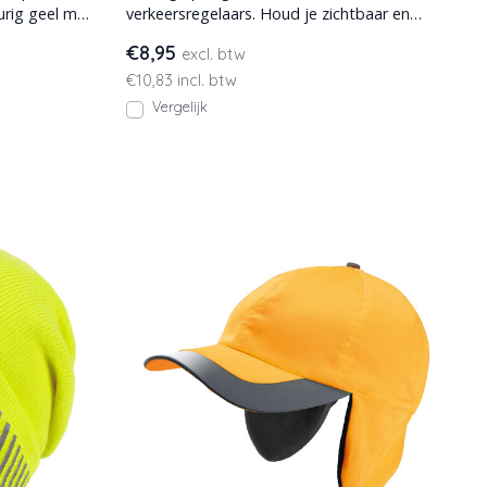
urig geel met
verkeersregelaars. Houd je zichtbaar en
beschermt je tegen de zon.
€8,95
excl. btw
€10,83 incl. btw
Vergelijk