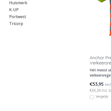
Huismerk
K-UP
Portwest
Tricorp
Anchor Pr
Verkeersr
Het meest ui
verkeersrege
7XL. Ruimte 
€53,95
exc
€65,28 incl. 
Vergelijk