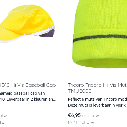
B10 Hi Vis Baseball Cap
Tricorp Tricorp Hi-Vis Mut
TMU2000
arheid baseball cap van
0. Leverbaar in 2 kleuren en
Reflectie muts van Tricorp mo
 zacht polyk
Deze muts is leverbaar in vier k
heeft een reflec
€6,95
 btw
excl. btw
btw
€8,41 incl. btw