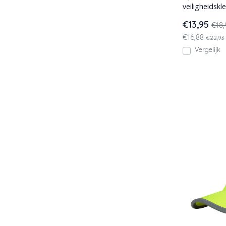
veiligheidskl
voordelig a
€13,95
€18,
€16,88
€22,93
Vergelijk