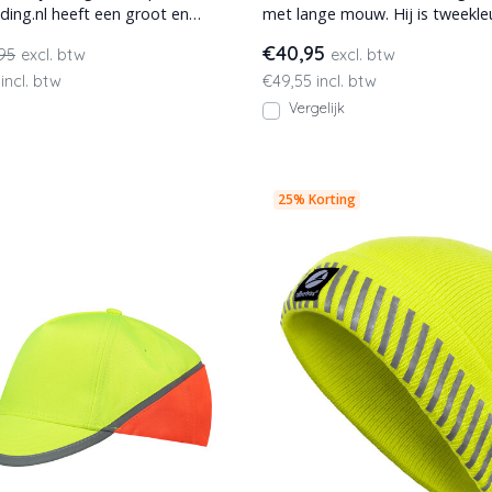
eding.nl heeft een groot en
met lange mouw. Hij is tweekle
anbod hoge
oranje, refl
€40,95
95
excl. btw
excl. btw
incl. btw
€49,55 incl. btw
Vergelijk
25% Korting