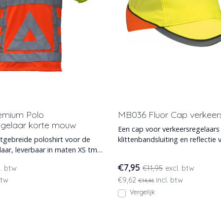
emium Polo
MB036 Fluor Cap verkeer
egelaar korte mouw
Een cap voor verkeersregelaar
tgebreide poloshirt voor de
klittenbandsluiting en reflectie 
laar, leverbaar in maten XS tm
zichtbaarheid. Deze o
voor
€7,95
l. btw
€11,95
excl. btw
btw
€9,62
incl. btw
€14,46
Vergelijk