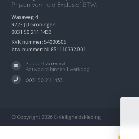
Prijzen vermeld Exclusief BTW.
Wasaweg 4
9723 JD Groningen
0031 50 211 1433
KVK nummer: 54000505
btw-nummer: NL851110332.B01
Support via email
Antwoord binnen 1 werkdag
0031 50 211 1433
© Copyright 2026 E-Veiligheidskleding