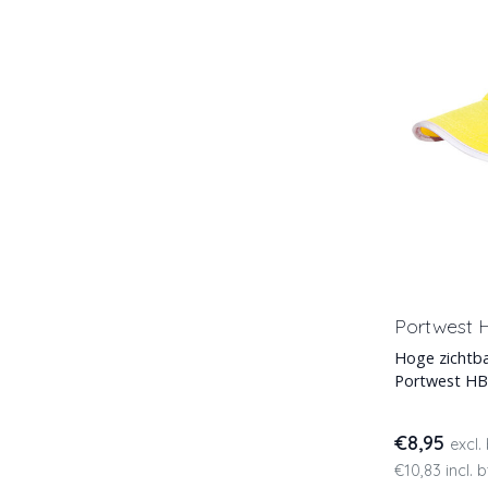
Portwest H
Hoge zichtba
Portwest HB1
gemaakt van
€8,95
excl.
€10,83 incl. 