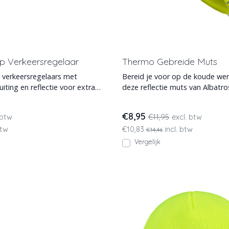
p Verkeersregelaar
Thermo Gebreide Muts
 verkeersregelaars met
Bereid je voor op de koude w
uiting en reflectie voor extra
deze reflectie muts van Albatros. Mode
d. Deze h
en opvallende lo
€8,95
 btw
€11,95
excl. btw
btw
€10,83
incl. btw
€14,46
Vergelijk