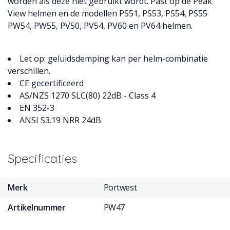
worden als deze niet gebruikt wordt. Past op de Peak
View helmen en de modellen PS51, PS53, PS54, PS55
PW54, PW55, PV50, PV54, PV60 en PV64 helmen.
Let op: geluidsdemping kan per helm-combinatie
verschillen.
CE gecertificeerd
AS/NZS 1270 SLC(80) 22dB - Class 4
EN 352-3
ANSI S3.19 NRR 24dB
Specificaties
Merk
Portwest
Artikelnummer
PW47