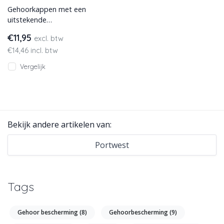
Gehoorkappen met een
uitstekende
geluidsdemping. Deze
€11,95
excl. btw
kan in een stand off
€14,46 incl. btw
positie geplaatst worden
Vergelijk
Bekijk andere artikelen van:
Portwest
Tags
Gehoor bescherming
(8)
Gehoorbescherming
(9)