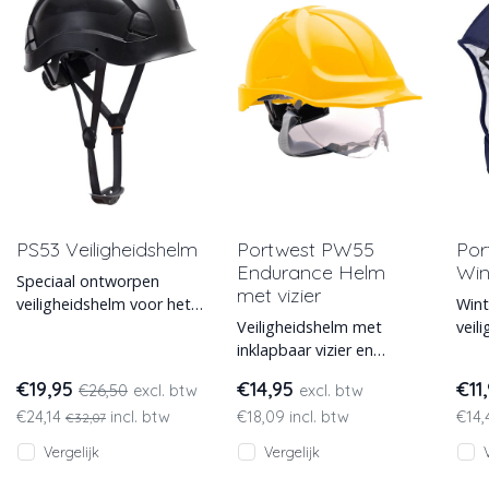
PS53 Veiligheidshelm
Portwest PW55
Por
Endurance Helm
Win
Speciaal ontworpen
met vizier
veiligheidshelm voor het
Wint
werken op hoogte. Licht
Veiligheidshelm met
veil
en comfortabel met
inklapbaar vizier en
isol
korte klep vo
draaiknop. Deze
gesc
€19,95
€14,95
€11
€26,50
excl. btw
excl. btw
hoogwaardige Portwest
drag
€24,14
incl. btw
€18,09 incl. btw
€14,
helm is in 5 kleuren
€32,07
Vergelijk
Vergelijk