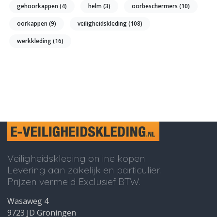
gehoorkappen
(4)
helm
(3)
oorbeschermers
(10)
oorkappen
(9)
veiligheidskleding
(108)
werkkleding
(16)
Veiligheidskleding online kopen
Levering aan zakelijk en particulier.
Prijzen vermeld Exclusief BTW.
Wasaweg 4
9723 JD Groningen