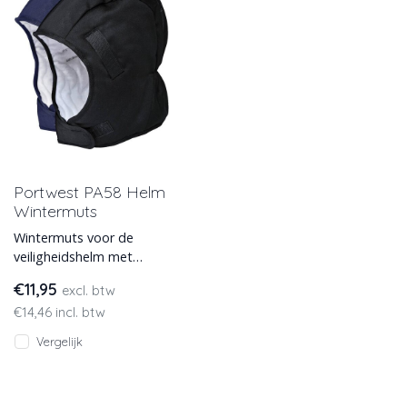
Portwest PA58 Helm
Wintermuts
Wintermuts voor de
veiligheidshelm met
isolerende voering die
€11,95
excl. btw
geschikt is voor het
€14,46 incl. btw
dragen bij alle h
Vergelijk