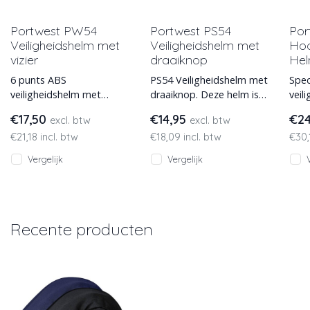
Portwest PW54
Portwest PS54
Por
Veiligheidshelm met
Veiligheidshelm met
Hoo
vizier
draaiknop
Hel
6 punts ABS
PS54 Veiligheidshelm met
Spec
veiligheidshelm met
draaiknop. Deze helm is
veil
binnenwerk, draaiknop
de vertrouwde keuze
vent
€17,50
€14,95
€2
excl. btw
excl. btw
om te verstellen en
voor vele specialisten op
werk
€21,18 incl. btw
€18,09 incl. btw
€30,
verstelbaar. Inclusief zwe
de b
en 
Vergelijk
Vergelijk
Recente producten