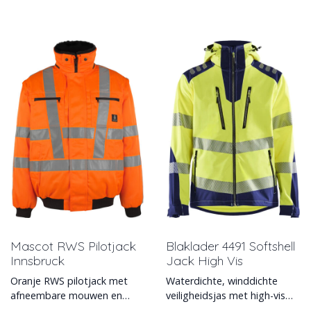
Mascot RWS Pilotjack
Blaklader 4491 Softshell
Innsbruck
Jack High Vis
Oranje RWS pilotjack met
Waterdichte, winddichte
afneembare mouwen en
veiligheidsjas met high-vis
Rijkswaterstaat reflectie
softshell doek (stretch) en