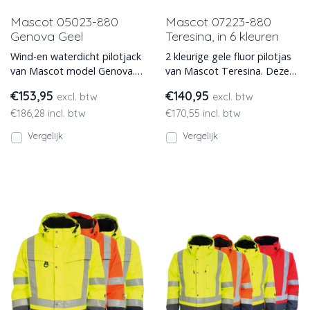
Mascot 05023-880
Mascot 07223-880
Genova Geel
Teresina, in 6 kleuren
Wind-en waterdicht pilotjack
2 kleurige gele fluor pilotjas
van Mascot model Genova.
van Mascot Teresina. Deze
Model is fluorescerend, met
high vis Mascot high vis
€153,95
€140,95
excl. btw
excl. btw
verticale en horiz
pilotjack is snel
€186,28 incl. btw
€170,55 incl. btw
Vergelijk
Vergelijk