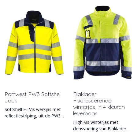
Portwest PW3 Softshell
Blaklader
Jack
Fluorescerende
winterjas, in 4 kleuren
Softshell Hi-Vis werkjas met
leverbaar
reflectiestriping, uit de PW3-
collectie van Portwest. Deze
High-vis winterjas met
hoogwaardig
donsvoering van Blaklader
(4862). De