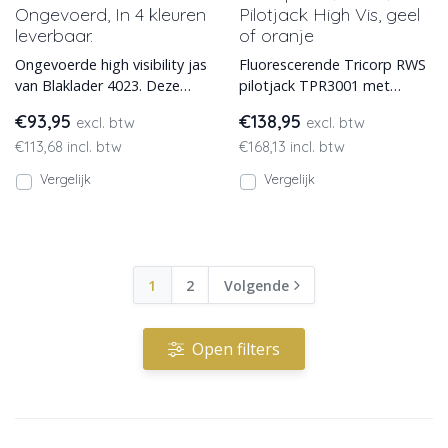
Ongevoerd, In 4 kleuren
Pilotjack High Vis, geel
leverbaar.
of oranje
Ongevoerde high visibility jas
Fluorescerende Tricorp RWS
van Blaklader 4023. Deze
pilotjack TPR3001 met
ongevoerde high vis jas is in
uitneembare voering en
€93,95
€138,95
excl. btw
excl. btw
4 kleuren leve
afritsbare mouwen.
€113,68 incl. btw
€168,13 incl. btw
Leverbaar
Vergelijk
Vergelijk
1
2
Volgende
Open filters