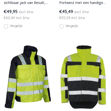
zichtbaar jack van Result,
Portwest met een handige
gewatteerd met zachte
Ezee Zip rits. In hoge
€49,95
€45,49
excl. btw
excl. btw
polyester. Verlengd
zichtbaarheidskleuren met st
€60,44 incl. btw
€55,04 incl. btw
achterpand
Vergelijk
Vergelijk