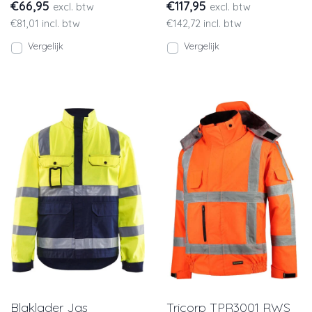
€66,95
€117,95
excl. btw
excl. btw
hogezichtbaarheid
€81,01 incl. btw
€142,72 incl. btw
winterbroek is t/m 4X
Vergelijk
Vergelijk
Blaklader Jas
Tricorp TPR3001 RWS