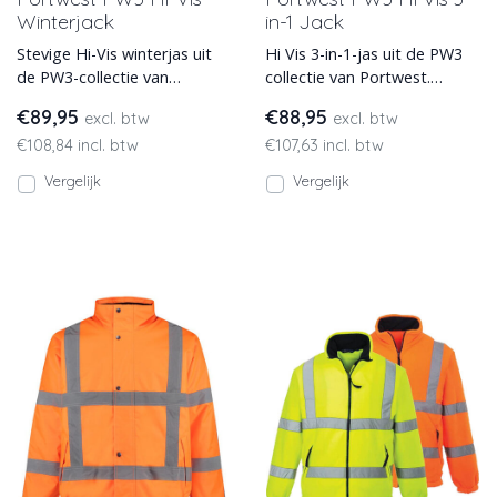
Winterjack
in-1 Jack
Stevige Hi-Vis winterjas uit
Hi Vis 3-in-1-jas uit de PW3
de PW3-collectie van
collectie van Portwest.
Portwest, met water- en
Gemaakt van duurzaam
€89,95
€88,95
excl. btw
excl. btw
vuilafstotend PU gecoat do
300D Oxford geweven
€108,84 incl. btw
€107,63 incl. btw
materi
Vergelijk
Vergelijk