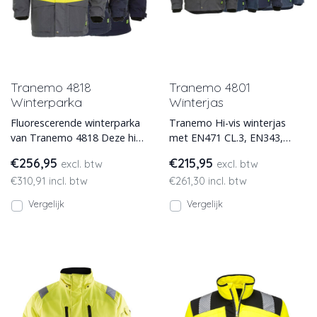
Tranemo 4818
Tranemo 4801
Winterparka
Winterjas
Fluorescerende winterparka
Tranemo Hi-vis winterjas
van Tranemo 4818 Deze high
met EN471 CL.3, EN343,
visibility winterparka is wind-
EN342 normering, beschermt
€256,95
€215,95
excl. btw
excl. btw
en waterdicht e
tegen de kou en regen. In
€310,91 incl. btw
€261,30 incl. btw
Vergelijk
Vergelijk