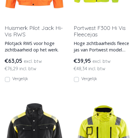
Huismerk Pilot Jack Hi-
Portwest F300 Hi Vis
Vis RWS
Fleecejas
Pilotjack RWS voor hoge
Hoge zichtbaarheids fleece
zichtbaarheid op het werk.
jas van Portwest model
F300. Fijne comfortabele
€63,05
€39,95
excl. btw
excl. btw
pasvorm, het fleece houdt
€76,29 incl. btw
€48,34 incl. btw
Vergelijk
Vergelijk