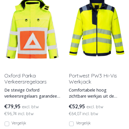
Oxford Parka
Portwest PW3 Hi-Vis
Verkeersregelaars
Werkjack
De stevige Oxford
Comfortabele hoog
verkeersregelaars garandeert
zichtbare werkjas uit de
comfort en zorgt ervoor dat
nieuwe Portwest PW3-lijn.
€79,95
€52,95
excl. btw
excl. btw
je de hele dag droog blij
Voorzien van een EN ISO
€96,74 incl. btw
€64,07 incl. btw
20471
Vergelijk
Vergelijk