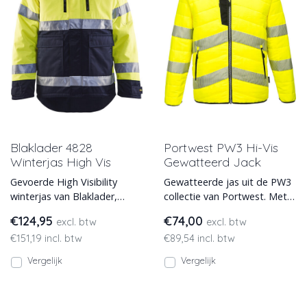
Blaklader 4828
Portwest PW3 Hi-Vis
Winterjas High Vis
Gewatteerd Jack
Gevoerde High Visibility
Gewatteerde jas uit de PW3
winterjas van Blaklader,
collectie van Portwest. Met
model 4828.
vuil- en waterafstotende
€124,95
€74,00
excl. btw
excl. btw
Texpel Splash coatin
€151,19 incl. btw
€89,54 incl. btw
Vergelijk
Vergelijk