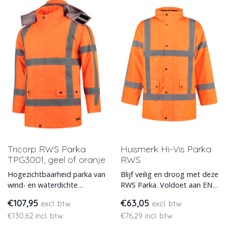
Tricorp RWS Parka
Huismerk Hi-Vis Parka
TPG3001, geel of oranje
RWS
Hogezichtbaarheid parka van
Blijf veilig en droog met deze
wind- en waterdichte
RWS Parka. Voldoet aan EN
materiaal van Tricorp model
ISO 20471 en EN ISO 343
€107,95
€63,05
excl. btw
excl. btw
TPG3001. Met uitneembar
normering.
€130,62 incl. btw
€76,29 incl. btw