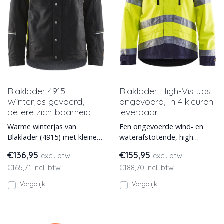
Blaklader 4915
Blaklader High-Vis Jas
Winterjas gevoerd,
ongevoerd, In 4 kleuren
betere zichtbaarheid
leverbaar.
Warme winterjas van
Een ongevoerde wind- en
Blaklader (4915) met kleine
waterafstotende, high
High-Vis details voor betere
visibility jas van Blaklader,
€136,95
€155,95
excl. btw
excl. btw
zichtbaarheid. De jas h
model 4837. In 4 kleuren
€165,71 incl. btw
€188,70 incl. btw
Vergelijk
Vergelijk