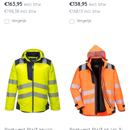
€163,95
€138,95
excl. btw
excl. btw
elementen van Mascot
reflectiebanden. Afn
€198,38 incl. btw
€168,13 incl. btw
model
Vergelijk
Vergelijk
Portwest PW3 Hi-Vis
Portwest PW3 Hi Vis 3-