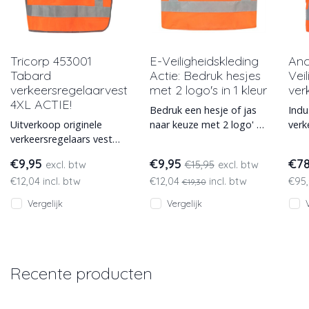
Tricorp 453001
E-Veiligheidskleding
Anc
Tabard
Actie: Bedruk hesjes
Vei
verkeersregelaarvest
met 2 logo's in 1 kleur
ver
4XL ACTIE!
Bedruk een hesje of jas
Indu
Uitverkoop originele
naar keuze met 2 logo' s:
verk
verkeersregelaars vest
1x borst links en 1x rug
met 
van Tricorp, model
centraal. Voeg dit artike
Leve
€9,95
€9,95
€7
excl. btw
€15,95
excl. btw
Tabard / 453001 maat
€12,04 incl. btw
€12,04
incl. btw
€95,
XXL of 4XL. Dit
€19,30
Vergelijk
Vergelijk
Recente producten