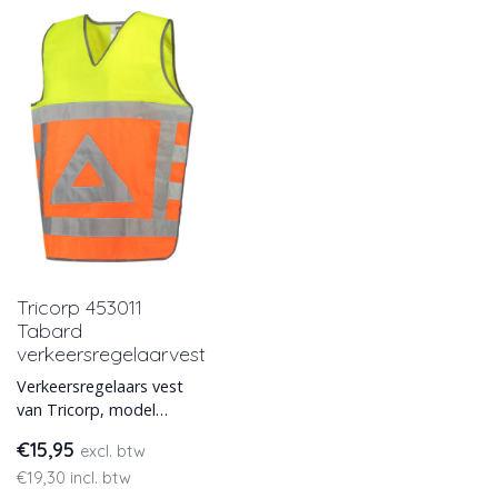
Tricorp 453011
Tabard
verkeersregelaarvest
Verkeersregelaars vest
van Tricorp, model
Tabard / 453011. Dit
€15,95
excl. btw
hesje is onmisbaar voor
€19,30 incl. btw
elke verkeers