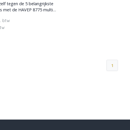
elf tegen de 5 belangrijkste
o's met de HAVEP 8775 multi
oek. Dez
l. btw
btw
1