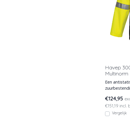
Havep 300
Multinorm
Een antistat
zuurbestendi
Havep 3001
€124,95
ex
€151,19 incl.
Vergelijk