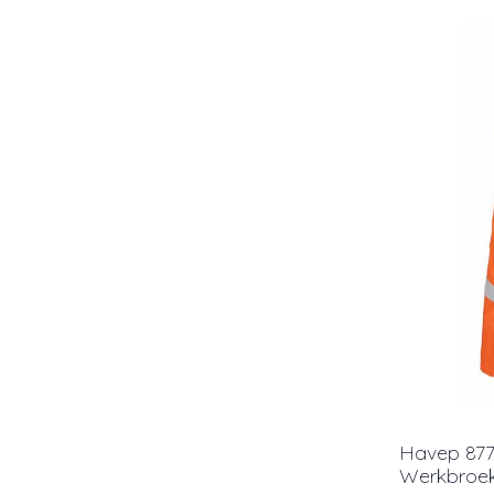
Havep 8775
Werkbroek,