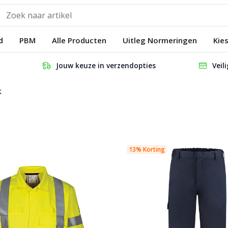
d
PBM
Alle Producten
Uitleg Normeringen
Kie
Jouw keuze in verzendopties
Veil
k
13% Korting