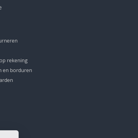
e
urneren
 op rekening
n en borduren
arden