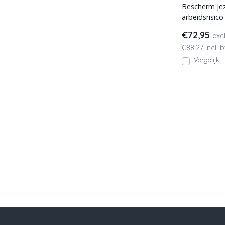
Bescherm jez
arbeidsrisic
norm werkbr
€72,95
exc
€88,27 incl. 
Vergelijk