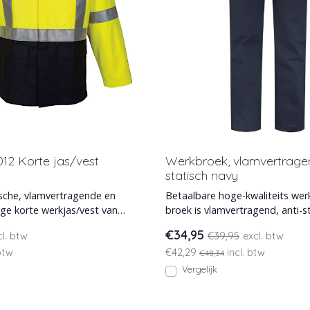
12 Korte jas/vest
Werkbroek, vlamvertragen
statisch navy
ische, vlamvertragende en
Betaalbare hoge-kwaliteits werkbroek. Deze
ge korte werkjas/vest van
broek is vlamvertragend, anti-st
2
leverbaar in de
€34,95
cl. btw
€39,95
excl. btw
 btw
€42,29
incl. btw
€48,34
Vergelijk