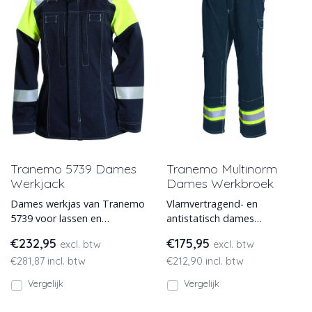
Tranemo 5739 Dames
Tranemo Multinorm
Werkjack
Dames Werkbroek
Dames werkjas van Tranemo
Vlamvertragend- en
5739 voor lassen en
antistatisch dames
chemicaliën werk,
werkbroek van Tranemo.
€232,95
€175,95
excl. btw
excl. btw
vlamvertragend, antistatisch
Deze multinorm dames
€281,87 incl. btw
€212,90 incl. btw
en vla
werkbroek biedt be
Vergelijk
Vergelijk