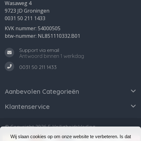
Wasaweg 4
9723 JD Groningen
0031 50 211 1433
KVK nummer: 54000505
btw-nummer: NL851110332.B01
Support via email
Antwoord binnen 1 werkdag
0031 50 211 1433
Aanbevolen Categorieën
Klantenservice
© Copyright 2026 E-Veiligheidskleding
Wij slaan cookies op om onze website te verbeteren. Is dat