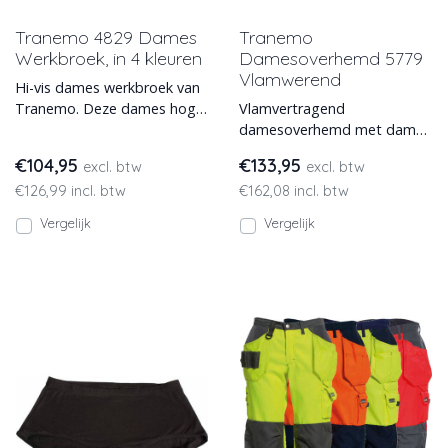
Tranemo 4829 Dames
Tranemo
Werkbroek, in 4 kleuren
Damesoverhemd 5779
Vlamwerend
Hi-vis dames werkbroek van
Tranemo. Deze dames hoge
Vlamvertragend
zichtbaarheids werkbroek is
damesoverhemd met dames
model 4829 en leverb
pasvorm van Tranemo
€104,95
€133,95
excl. btw
excl. btw
model 5779.Deze
€126,99 incl. btw
€162,08 incl. btw
vlamvertragend overhemd h
Vergelijk
Vergelijk