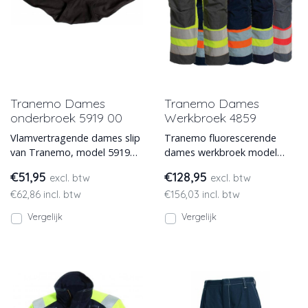
Tranemo Dames
Tranemo Dames
onderbroek 5919 00
Werkbroek 4859
Vlamvertragende dames slip
Tranemo fluorescerende
van Tranemo, model 5919
dames werkbroek model
00. Een functionele en
4859. Deze dames
€51,95
€128,95
excl. btw
excl. btw
kwalitatieve dames slip.
werkbroek heeft extra
€62,86 incl. btw
€156,03 incl. btw
zakken en is duu
Vergelijk
Vergelijk