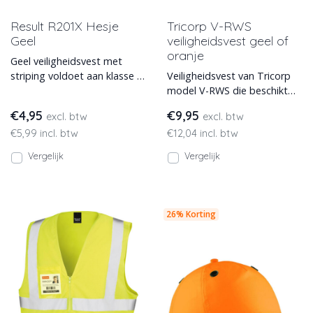
Result R201X Hesje
Tricorp V-RWS
Geel
veiligheidsvest geel of
oranje
Geel veiligheidsvest met
striping voldoet aan klasse 2
Veiligheidsvest van Tricorp
normering. In 3 maten
model V-RWS die beschikt
leverbaar.
over horizontale
€4,95
€9,95
excl. btw
excl. btw
klittenbandsluiting en gestikt
€5,99 incl. btw
€12,04 incl. btw
Vergelijk
Vergelijk
26% Korting