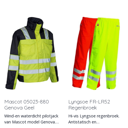
Mascot 05023-880
Lyngsoe FR-LR52
Genova Geel
Regenbroek
Wind-en waterdicht pilotjack
Hi-vis Lyngsoe regenbroek.
van Mascot model Genova.
Antistatisch en
Model is fluorescerend, met
vlamvertragend.