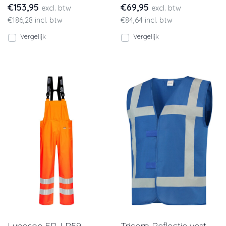
€153,95
€69,95
excl. btw
excl. btw
verticale en horiz
€186,28 incl. btw
€84,64 incl. btw
Vergelijk
Vergelijk
Lyngsoe FR-LR59
Tricorp Reflectie vest