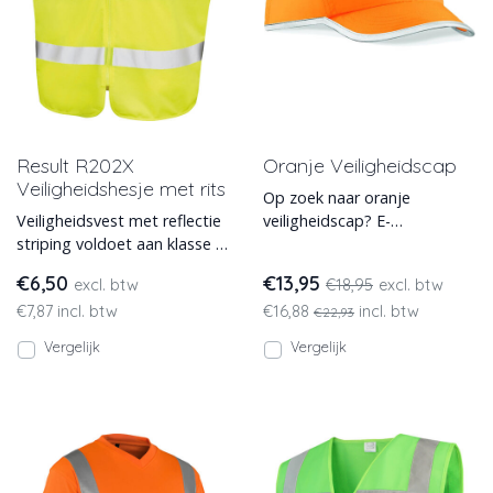
Result R202X
Oranje Veiligheidscap
Veiligheidshesje met rits
Op zoek naar oranje
Veiligheidsvest met reflectie
veiligheidscap? E-
striping voldoet aan klasse 2
veiligheidskleding.nl heeft
normering hoge
een groot en voordelig
€6,50
€13,95
excl. btw
€18,95
excl. btw
zichtbaarheid. In 2 kleur
aanbod hoge
€7,87 incl. btw
€16,88
incl. btw
€22,93
Vergelijk
Vergelijk