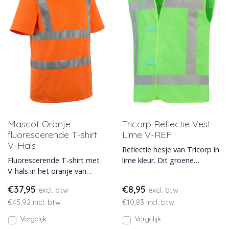
Mascot Oranje
Tricorp Reflectie Vest
fluorescerende T-shirt
Lime V-REF
V-Hals
Reflectie hesje van Tricorp in
Fluorescerende T-shirt met
lime kleur. Dit groene
V-hals in het oranje van
veiligheidsvest is leverbaar in
Mascot model Espinosa. Dit
de maten M, XL
€37,95
€8,95
excl. btw
excl. btw
T-shirt heeft elasti
€45,92 incl. btw
€10,83 incl. btw
Vergelijk
Vergelijk