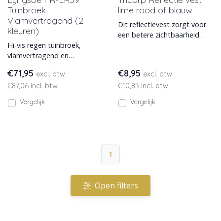
Tuinbroek
lime rood of blauw
Vlamvertragend (2
Dit reflectievest zorgt voor
kleuren)
een betere zichtbaarheid
Hi-vis regen tuinbroek,
onder normale
vlamvertragend en
werkomstandigheden. Het
antistatisch. In 2 kleuren
hesje he
€71,95
€8,95
excl. btw
excl. btw
leverbaar
€87,06 incl. btw
€10,83 incl. btw
Vergelijk
Vergelijk
1
Open filters