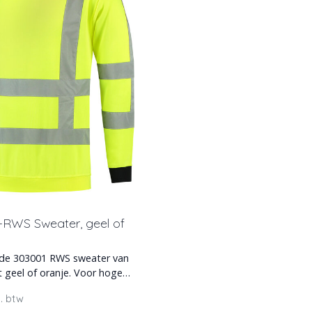
-RWS Sweater, geel of
nde 303001 RWS sweater van
t geel of oranje. Voor hoge
d EN471 e
l. btw