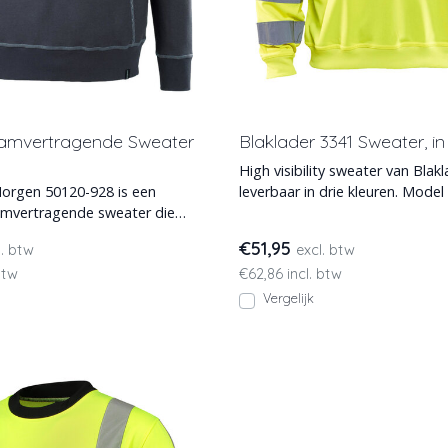
amvertragende Sweater
Blaklader 3341 Sweater, in
High visibility sweater van Blakl
orgen 50120-928 is een
leverbaar in drie kleuren. Model
amvertragende sweater die
heldere kleuren e
ligheid biedt. De
€51,95
l. btw
excl. btw
btw
€62,86 incl. btw
Vergelijk