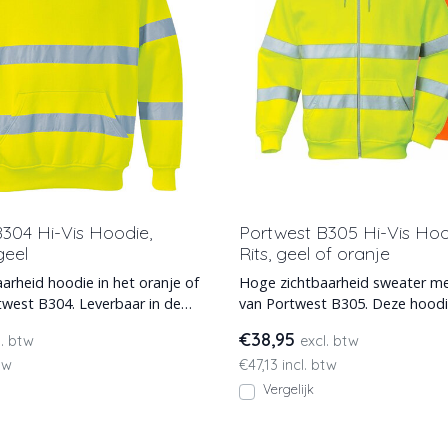
304 Hi-Vis Hoodie,
Portwest B305 Hi-Vis Ho
geel
Rits, geel of oranje
arheid hoodie in het oranje of
Hoge zichtbaarheid sweater m
twest B304. Leverbaar in de
van Portwest B305. Deze hoodi
4XL.
leverbaar in oranje of gee
€38,95
l. btw
excl. btw
tw
€47,13 incl. btw
Vergelijk