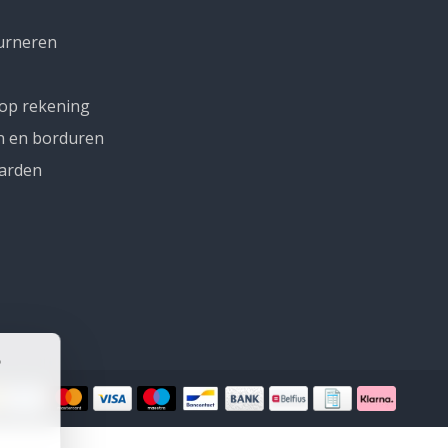
urneren
 op rekening
n en borduren
arden