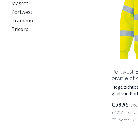
Mascot
Portwest
Tranemo
Tricorp
Portwest B
oranje of 
Hoge zichtba
geel van Por
maten S t/m 
€38,95
exc
€47,13 incl. b
Vergelijk