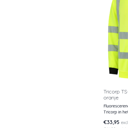
Tricorp TS
oranje
Fluorescere
Tricorp in he
zichtbaarhei
€33,95
exc