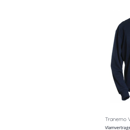
Tranemo V
Vlamvertrage