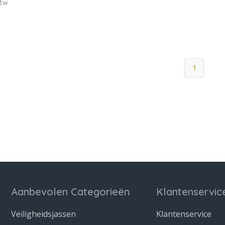
btw
1
Aanbevolen Categorieën
Klantenservic
Veiligheidsjassen
Klantenservice