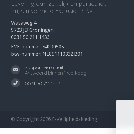
Levering aan zakelijk en particulier.
Prijzen vermeld Exclusief BTW.
Wasaweg 4
9723 JD Groningen
0031 50 211 1433
KVK nummer: 54000505
btw-nummer: NL851110332.B01
Support via email
Antwoord binnen 1 werkdag
0031 50 211 1433
© Copyright 2026 E-Veiligheidskleding