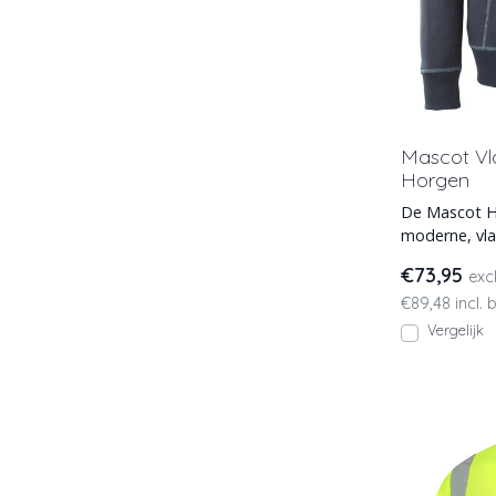
Mascot Vl
Horgen
De Mascot H
moderne, vl
maximale vei
€73,95
exc
€89,48 incl. 
Vergelijk