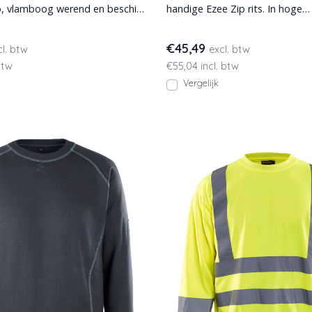
, vlamboog werend en beschikt
handige Ezee Zip rits. In hoge
de ma
zichtbaarheidskleuren met st
€45,49
cl. btw
excl. btw
btw
€55,04 incl. btw
Vergelijk