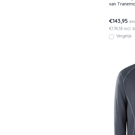
van Tranemo
over gebrei
€143,95
ex
€174,18 incl. 
Vergelijk