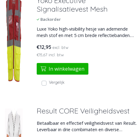
Yoko Executive
Signalisatievest Mesh
Backorder
Luxe Yoko high-visibility hesje van ademende
mesh stof en met 5 cm brede reflectiebanden.
Met ritssluiting en diverse zakken + ID-houder.
€12,95
excl. btw
Verkrijgbaar in diverse kleurcombinaties en
maten XS t/m XXXL.
€15,67 incl. btw
In winkelwagen
Vergelijk
Result CORE Veiligheidsvest
Betaalbaar en effectief veiligheidsvest van Result.
Leverbaar in drie combimaten en diverse
fluorescerende kleuren, plus striping.