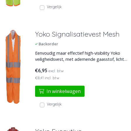
Vergelijk
Yoko Signalisatievest Mesh
Backorder
Eenvoudig maar effectief high-visibility Yoko
veiligheidsvest, met ademende gaasstof, licht
gebreid. Klittenbandsluiting. Leverbaar in een
€6,95
excl. btw
ruime 11 kleuren.
€8,41 incl. btw
In winkelwagen
Vergelijk