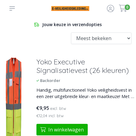
0
Jouw keuze in verzendopties
Yoko Executive
Signalisatievest (26 kleuren)
Backorder
Handig, multifunctioneel Yoko veiligheidsvest in
een zeer uitgebreide kleur- en maatkeuze! Met hi-
vis oppervlak en reflectie. Sluitbaar met rits,
€9,95
excl. btw
voorzien van o.a. zakken en ID-houder.
€12,04 incl. btw
In winkelwagen