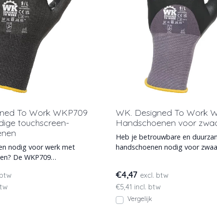
gned To Work WKP709
WK. Designed To Work 
dige touchscreen-
Handschoenen voor zwaa
enen
Heb je betrouwbare en duurz
n nodig voor werk met
handschoenen nodig voor zwaa
den? De WKP709
coating en noppen van nitril
oen biedt beproefde
€4,47
 btw
excl. btw
btw
€5,41 incl. btw
Vergelijk