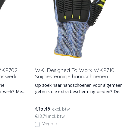
WKP702
WK. Designed To Work WKP710
r werk
Snijbestendige handschoenen
ame
Op zoek naar handschoenen voor algemeen
r werk? Met
gebruik die extra bescherming bieden? De
WKP710 biedt extra
€15,49
excl. btw
€18,74 incl. btw
Vergelijk