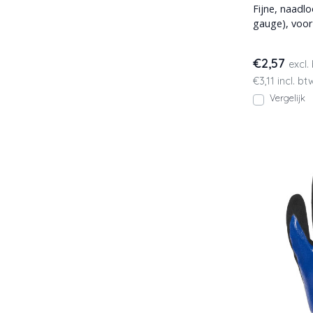
Fijne, naadl
gauge), voor
comfortabele
€2,57
excl.
€3,11 incl. bt
Vergelijk