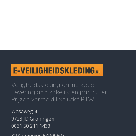
Veiligheidskleding online kopen
Levering aan zakelijk en particulier.
Prijzen vermeld Exclusief BTW.
Wasaweg 4
9723 JD Groningen
0031 50 211 1433
KVK nummer: 54000505