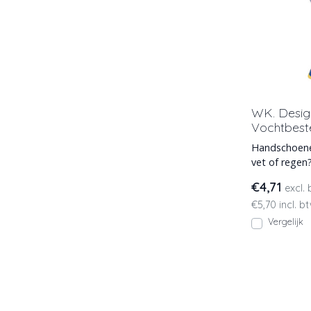
WK. Desi
Vochtbest
Handschoenen
vet of rege
combineren ni
€4,71
excl.
€5,70 incl. b
Vergelijk