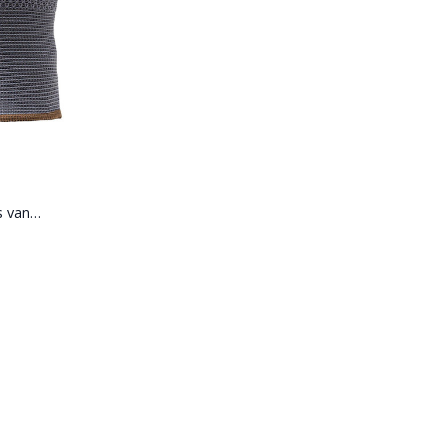
s van
ijtvas