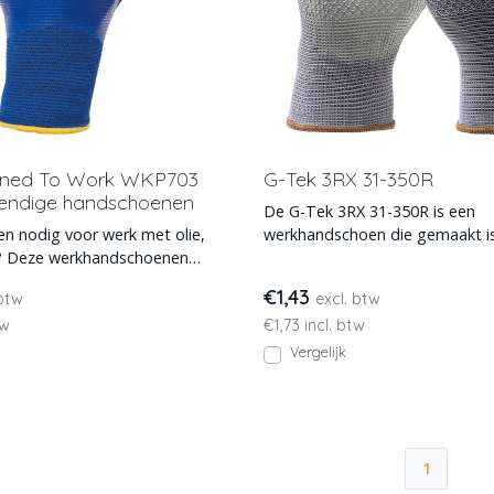
gned To Work WKP703
G-Tek 3RX 31-350R
endige handschoenen
De G-Tek 3RX 31-350R is een
 nodig voor werk met olie,
werkhandschoen die gemaakt i
n? Deze werkhandschoenen
gerecycled polyester. Met een sl
trilcoating,
€1,43
 btw
excl. btw
tw
€1,73 incl. btw
Vergelijk
1