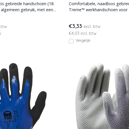
oos gebreide handschoen (18
Comfortabele, naadloos gebrei
 algemeen gebruik, met een
Treme™ werkhandschoen voor
 voering
gebruik, met een ademende ni
€3,33
 btw
excl. btw
w
€4,03 incl. btw
Vergelijk