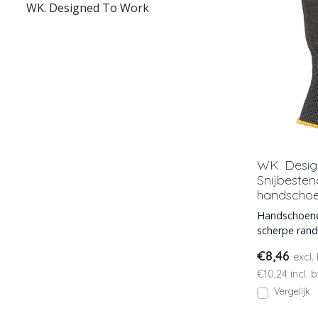
WK. Designed To Work
WK. Desi
Snijbesten
handscho
Handschoene
scherpe ran
werkhandsch
€8,46
excl.
beschermin
€10,24 incl. 
Vergelijk