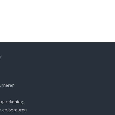
e
urneren
 op rekening
n en borduren