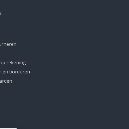
e
urneren
 op rekening
n en borduren
arden