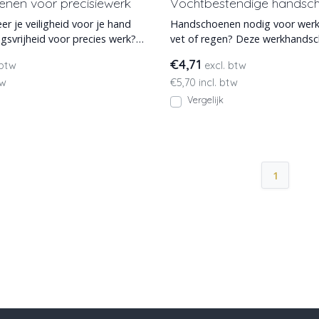
nen voor precisiewerk
Vochtbestendige handsc
r je veiligheid voor je hand
Handschoenen nodig voor werk 
svrijheid voor precies werk?
vet of regen? Deze werkhands
701 werk
combineren nitrilcoating,
€4,71
 btw
excl. btw
tw
€5,70 incl. btw
Vergelijk
1