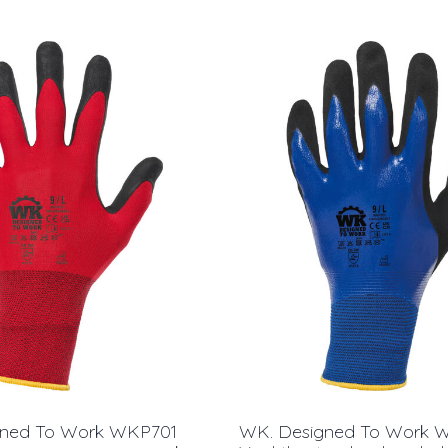
gned To Work WKP701
WK. Designed To Work 