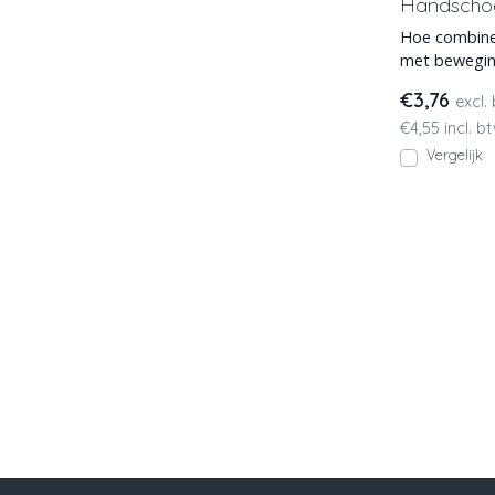
Handschoe
Hoe combinee
met beweging
Met de WKP
€3,76
excl.
€4,55 incl. b
Vergelijk