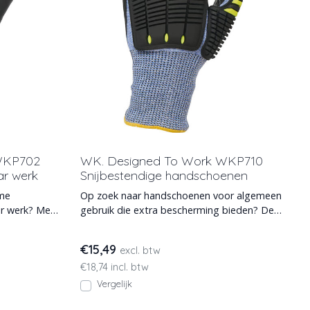
WKP702
WK. Designed To Work WKP710
r werk
Snijbestendige handschoenen
ame
Op zoek naar handschoenen voor algemeen
r werk? Met
gebruik die extra bescherming bieden? De
WKP710 biedt extra
€15,49
excl. btw
€18,74 incl. btw
Vergelijk