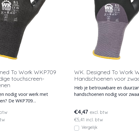
gned To Work WKP709
WK. Designed To Work 
dige touchscreen-
Handschoenen voor zwaa
enen
Heb je betrouwbare en duurz
n nodig voor werk met
handschoenen nodig voor zwaa
den? De WKP709
coating en noppen van nitril
oen biedt beproefde
€4,47
 btw
excl. btw
btw
€5,41 incl. btw
Vergelijk