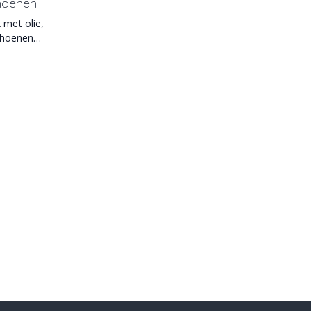
hoenen
met olie,
choenen