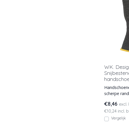
WK. Desi
Snijbesten
handscho
Handschoene
scherpe ran
werkhandsch
€8,46
excl.
beschermin
€10,24 incl. 
Vergelijk