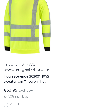
Tricorp TS-RWS
Sweater, geel of oranje
Fluorescerende 303001 RWS
sweater van Tricorp in het
geel of oranje. Voor hoge
€33,95
excl. btw
zichtbaarheid EN471 e
€41,08 incl. btw
Vergelijk