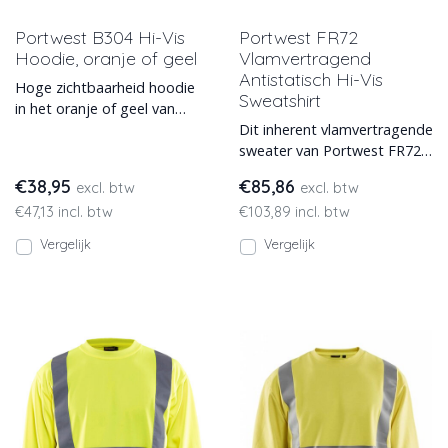
Portwest B304 Hi-Vis
Portwest FR72
Hoodie, oranje of geel
Vlamvertragend
Antistatisch Hi-Vis
Hoge zichtbaarheid hoodie
Sweatshirt
in het oranje of geel van
Portwest B304. Leverbaar in
Dit inherent vlamvertragende
de maten S t/m 4XL.
sweater van Portwest FR72
is ontworpen om goed
€38,95
€85,86
excl. btw
excl. btw
zichtbaar te zijn vanaf
€47,13 incl. btw
€103,89 incl. btw
Vergelijk
Vergelijk