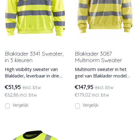
Blaklader 3341 Sweater,
Blaklader 3087
in 3 kleuren
Multinorm Sweater
High visibility sweater van
Multinorm sweater in het
Blaklader, leverbaar in drie
geel van Blaklader model
kleuren. Model 3341 heeft
3087. Leverbaar in de maten
€51,95
€147,95
excl. btw
excl. btw
heldere kleuren e
S t/m XXXL.
€62,86 incl. btw
€179,02 incl. btw
Vergelijk
Vergelijk