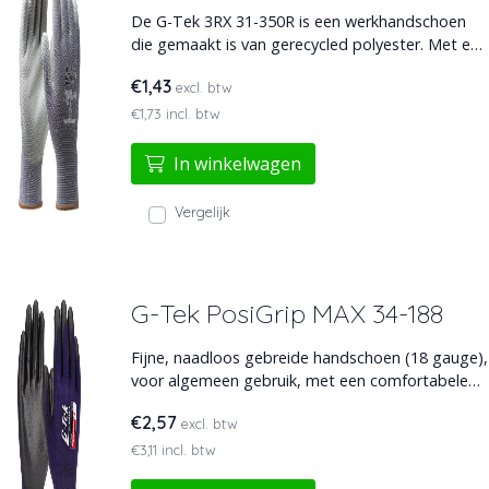
De G-Tek 3RX 31-350R is een werkhandschoen
die gemaakt is van gerecycled polyester. Met een
slijtvaste PU-coating op de palm en
€1,43
excl. btw
vingertoppen. Biedt uitstekende grip, flexibiliteit
en draagcomfort voor langdurig en precies werk.
€1,73 incl. btw
Duurzaam én professioneel.
In winkelwagen
Vergelijk
G-Tek PosiGrip MAX 34-188
Fijne, naadloos gebreide handschoen (18 gauge),
voor algemeen gebruik, met een comfortabele
voering van nylon en spandex, en een slijtvaste
€2,57
excl. btw
POSIGRIPMAX-coating op de handpalm en
vingers.
€3,11 incl. btw