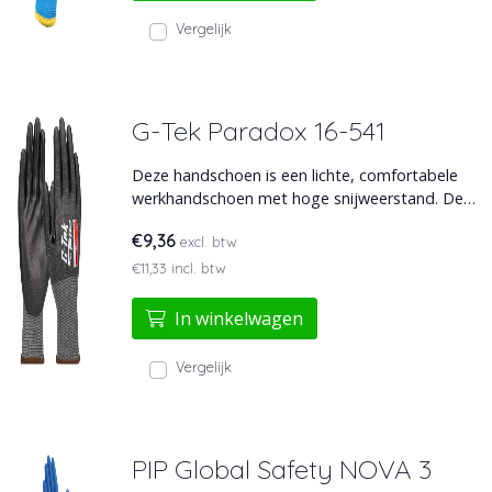
Vergelijk
G-Tek Paradox 16-541
Deze handschoen is een lichte, comfortabele
werkhandschoen met hoge snijweerstand. De
PU-coating biedt controle in droge en licht
€9,36
excl. btw
olieachtige omstandigheden. Touchscreen-
geschikt en versterkt bij de duim voor extra
€11,33 incl. btw
duurzaamheid. Perfect voor precisiewerk.
In winkelwagen
Vergelijk
PIP Global Safety NOVA 3