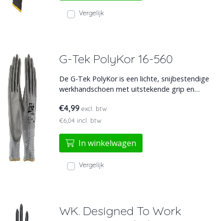
Vergelijk
G-Tek PolyKor 16-560
De G-Tek PolyKor is een lichte, snijbestendige
werkhandschoen met uitstekende grip en
comfort. Ideaal voor fijn werk in droge of licht
€4,99
excl. btw
olieachtige omstandigheden, zoals assemblage
en logistiek. Duurzaam, ademend en gemaakt
€6,04 incl. btw
voor precisie.
In winkelwagen
Vergelijk
WK. Designed To Work