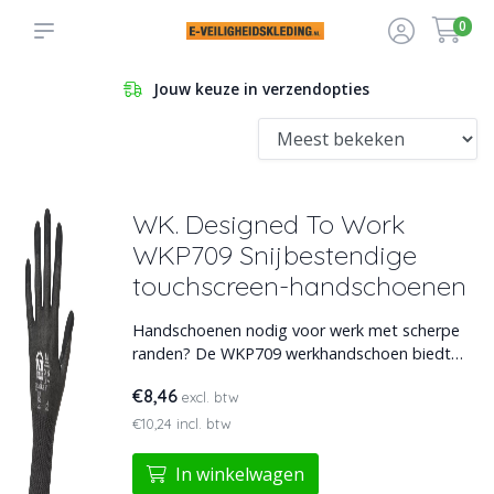
0
Jouw keuze in verzendopties
WK. Designed To Work
WKP709 Snijbestendige
touchscreen-handschoenen
Handschoenen nodig voor werk met scherpe
randen? De WKP709 werkhandschoen biedt
beproefde bescherming, optimaal comfort en
€8,46
excl. btw
nitril coating voor gegarandeerde duurzaamheid.
Ze kunnen zelfs gebruikt worden in combinatie
€10,24 incl. btw
met touchscreens.
In winkelwagen