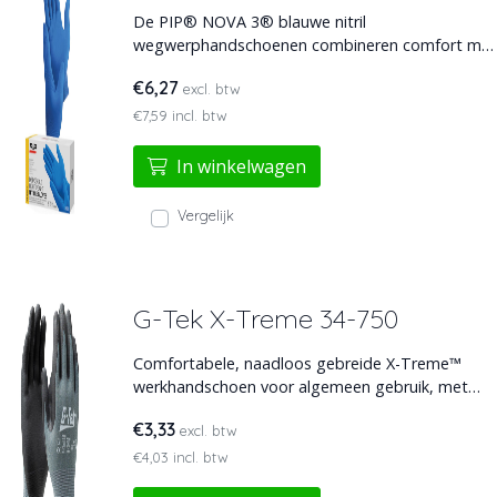
De PIP® NOVA 3® blauwe nitril
wegwerphandschoenen combineren comfort met
betrouwbare bescherming. Ze zijn bestand tegen
€6,27
excl. btw
verdunde chemicaliën en oliën. Geschikt voor de
voedingsindustrie en getest op virusbescherming
€7,59 incl. btw
volgens internationale normen.
In winkelwagen
Vergelijk
G-Tek X-Treme 34-750
Comfortabele, naadloos gebreide X-Treme™
werkhandschoen voor algemeen gebruik, met
een ademende nitrilschuimlaag op de palm en
€3,33
excl. btw
vingers voor optimale grip en bescherming.
€4,03 incl. btw