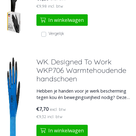
virussen en chemicaliën en zijn geschikt voor de
€9,98 incl. btw
voedingsindustrie.
In winkelwagen
Vergelijk
WK. Designed To Work
WKP706 Warmtehoudende
handschoen
Hebben je handen voor je werk bescherming
tegen kou én bewegingsvrijheid nodig? Deze
warmtehoudende handschoenen bieden
€7,70
excl. btw
beproefde isolatie, betrouwbare grip en een
sluitende pasvorm. Ideaal voor de combinatie
€9,32 incl. btw
van veiligheid en gebruiksgemak.
In winkelwagen