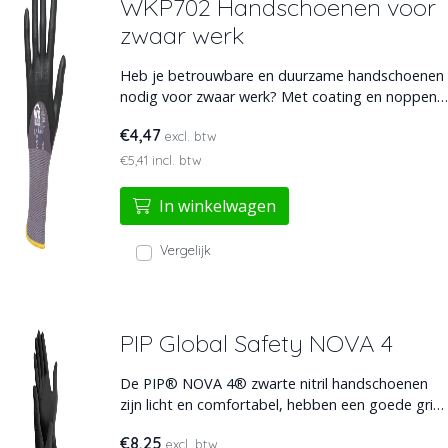
WKP702 Handschoenen voor
zwaar werk
Heb je betrouwbare en duurzame handschoenen
nodig voor zwaar werk? Met coating en noppen
van nitril biedt de WKP702 werkhandschoen een
€4,47
excl. btw
stabiele griep tijdens intensieve arbeid. Met
meerdere verstevigingen, oliebestendigheid en
€5,41 incl. btw
een elastische polsboord.
In winkelwagen
Vergelijk
PIP Global Safety NOVA 4
De PIP® NOVA 4® zwarte nitril handschoenen
zijn licht en comfortabel, hebben een goede grip
en zijn 4 mil dik voor flexibiliteit, veerkracht en
€8,25
excl. btw
stevigheid. Ze bieden bescherming tegen