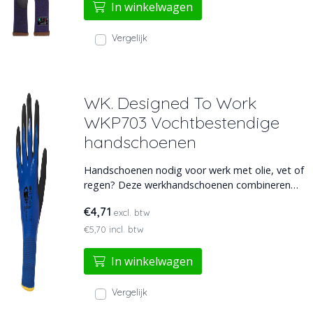
In winkelwagen
Vergelijk
WK. Designed To Work
WKP703 Vochtbestendige
handschoenen
Handschoenen nodig voor werk met olie, vet of
regen? Deze werkhandschoenen combineren
nitrilcoating, polyamide en elastaan om
€4,71
excl. btw
precisiewerk én gebruiksgemak te garanderen.
Slijtvast en stevig voor langdurig gebruik.
€5,70 incl. btw
In winkelwagen
Vergelijk