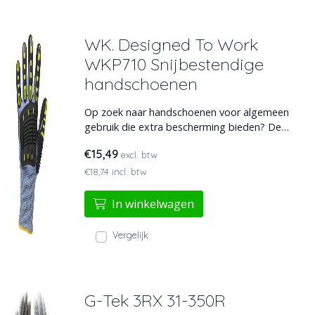
WK. Designed To Work
WKP710 Snijbestendige
handschoenen
Op zoek naar handschoenen voor algemeen
gebruik die extra bescherming bieden? De
WKP710 biedt extra veiligheid tegen schok- en
€15,49
excl. btw
snijwonden dankzij PVC-beschermingen en nithril-
coating. Met een elastisch polsboord voor
€18,74 incl. btw
veiligheid en gebruiksgemak.
In winkelwagen
Vergelijk
G-Tek 3RX 31-350R