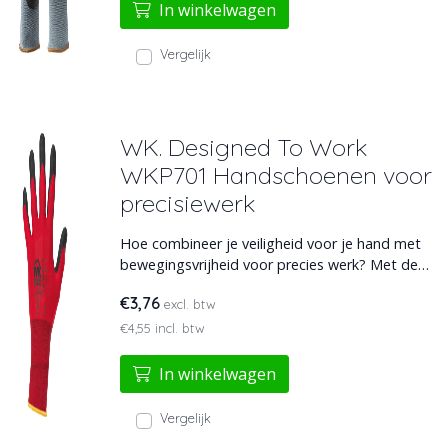
In winkelwagen
Vergelijk
WK. Designed To Work
WKP701 Handschoenen voor
precisiewerk
Hoe combineer je veiligheid voor je hand met
bewegingsvrijheid voor precies werk? Met de
WKP701 werkhandschoenen, voorzien van nitril
€3,76
excl. btw
coating en elastische polsboord, kun je allerlei
werk voor een langdurige tijd met precisie
€4,55 incl. btw
uitvoeren.
In winkelwagen
Vergelijk