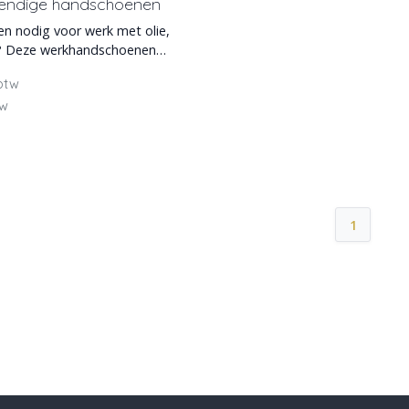
endige handschoenen
 nodig voor werk met olie,
n? Deze werkhandschoenen
trilcoating,
 btw
tw
1