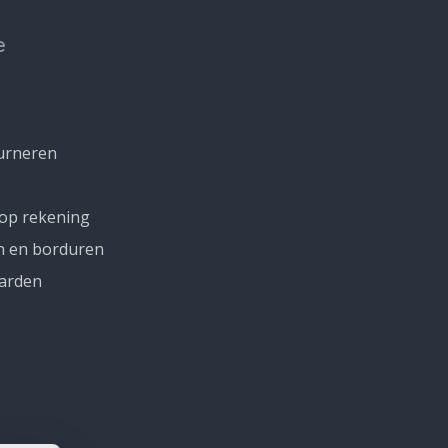
e
urneren
 op rekening
n en borduren
arden