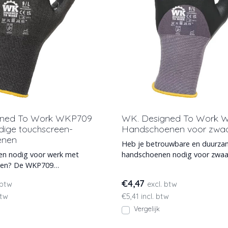
gned To Work WKP709
WK. Designed To Work 
dige touchscreen-
Handschoenen voor zwaa
enen
Heb je betrouwbare en duurz
n nodig voor werk met
handschoenen nodig voor zwaa
den? De WKP709
coating en noppen van nitril
oen biedt beproefde
€4,47
 btw
excl. btw
btw
€5,41 incl. btw
Vergelijk