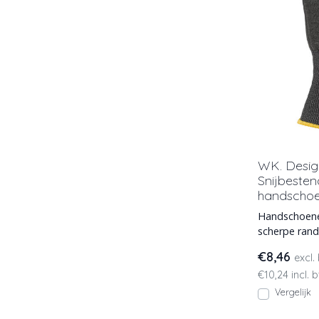
WK. Desi
Snijbesten
handscho
Handschoene
scherpe ran
werkhandsch
€8,46
excl.
beschermin
€10,24 incl. 
Vergelijk