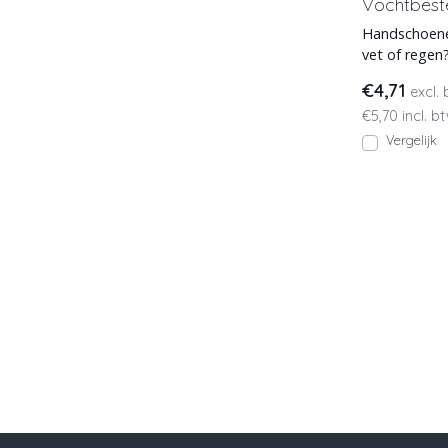
Vochtbest
Handschoenen
vet of rege
combineren ni
€4,71
excl.
€5,70 incl. b
Vergelijk