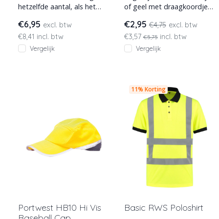
hetzelfde aantal, als het
of geel met draagkoordjes
aantal kledingstukken in je
van 210D polyester en PU
€6,95
€2,95
excl. btw
€4,75
excl. btw
bestelling, om alle
backing. Voorzien van
€8,41 incl. btw
€3,57
incl. btw
€5,75
Vergelijk
Vergelijk
11% Korting
Portwest HB10 Hi Vis
Basic RWS Poloshirt
Baseball Cap