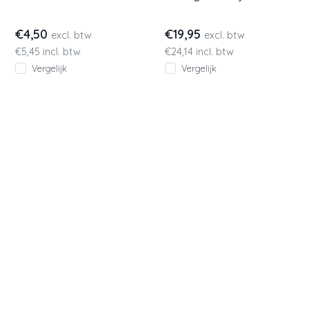
Portwest B013. Leverbaar
markeringen en lange
in 2 fluorescerende kleuren.
mouwen. Geel of oranje.
€4,50
€19,95
excl. btw
excl. btw
€5,45 incl. btw
€24,14 incl. btw
Vergelijk
Vergelijk