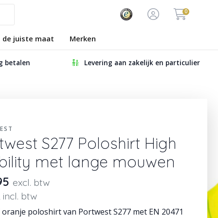
0
s de juiste maat
Merken
ig betalen
Levering aan zakelijk en particulier
EST
twest S277 Poloshirt High
ibility met lange mouwen
,95
excl. btw
 incl. btw
f oranje poloshirt van Portwest S277 met EN 20471