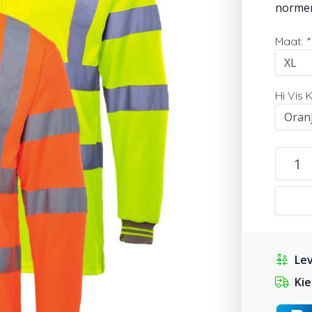
normer
Maat:
*
Hi Vis 
Lev
Kie