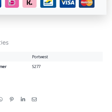
ties
Portwest
mmer
S277