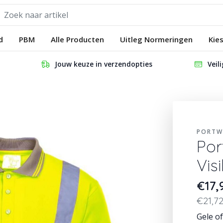
d
PBM
Alle Producten
Uitleg Normeringen
Kie
Jouw keuze in verzendopties
Veil
PORTW
Por
Vis
€17
€21,72
Gele o