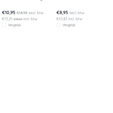
De kleine EHBO kit is
handen vrij houdt voor
ontworpen om
werk.
€10,95
€8,95
€14,95
excl. btw
excl. btw
de meeste kl
€13,25
incl. btw
€10,83 incl. btw
€18,09
Vergelijk
Vergelijk