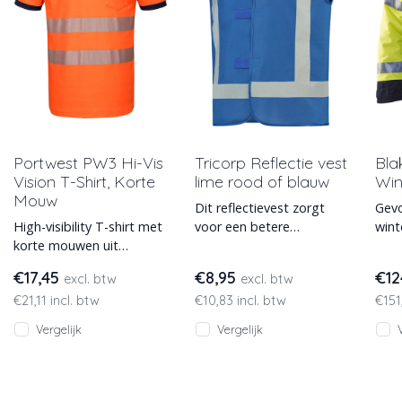
Portwest PW3 Hi-Vis
Tricorp Reflectie vest
Bla
Vision T-Shirt, Korte
lime rood of blauw
Win
Mouw
Dit reflectievest zorgt
Gevo
High-visibility T-shirt met
voor een betere
wint
korte mouwen uit
zichtbaarheid onder
mode
Portwest's PW3-collectie.
normale
€17,45
€8,95
€12
excl. btw
excl. btw
UPF35+ en EN ISO 20471.
werkomstandigheden.
€21,11 incl. btw
€10,83 incl. btw
€151
Leve
Het hesje he
Vergelijk
Vergelijk