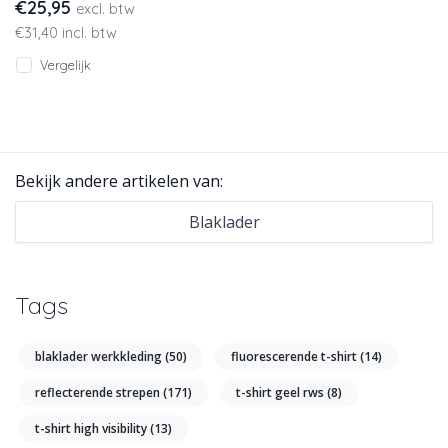
€25,95
excl. btw
open zijkanten voor een
€31,40 incl. btw
beter comfort en goede
bewe
Vergelijk
Bekijk andere artikelen van:
Blaklader
Tags
blaklader werkkleding
(50)
fluorescerende t-shirt
(14)
reflecterende strepen
(171)
t-shirt geel rws
(8)
t-shirt high visibility
(13)