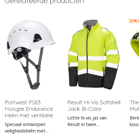
Gerelateerde producten
25% 
Portwest PS63
Result Hi-Vis Softshell
The
Hoogte Endurance
Jack Bi-Color
Mut
Helm met ventilatie
Lichte hi-vis jas van
Bere
Speciaal ontworpen
Result in twee
kou
veiligheidshelm met
kleurcombi's. Met
deze
ventilatiegaten voor het
windbreker en
Albatros.