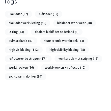
Tags
Blaklader
(32)
blåkläder
(32)
blaklader werkkleding
(50)
blaklader workwear
(38)
D-ring
(13)
dealers blaklåder nederland
(9)
duimstokzak
(40)
fluoserende werkbroek
(14)
High vis kleding
(112)
high visibility kleding
(28)
reflecterende strepen
(171)
werkbroek met striping
(15)
werkbroeken
(16)
werkbroeken + reflectie
(12)
zichtbaar in donker
(91)