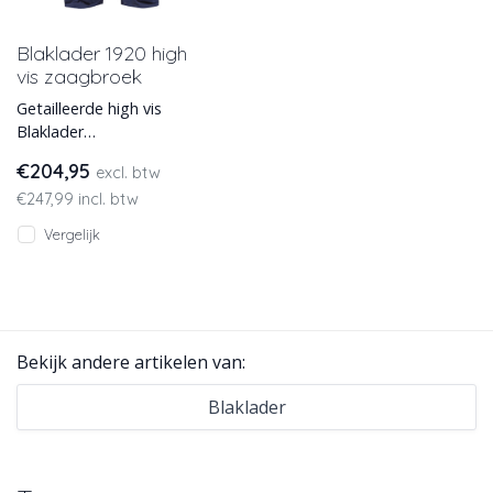
Blaklader 1920 high
vis zaagbroek
Getailleerde high vis
Blaklader
kettingzaagbroek voor
€204,95
excl. btw
de veeleisende gebruiker
€247,99 incl. btw
met motorzaag, voorzi
Vergelijk
Bekijk andere artikelen van:
Blaklader