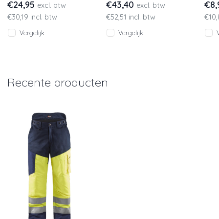
€24,95
€43,40
€8
excl. btw
excl. btw
werken op hoogte. Licht
waterbestendig
opva
€30,19 incl. btw
€52,51 incl. btw
€10
en comfortab
tussenmembraan.
Vergelijk
Vergelijk
Recente producten