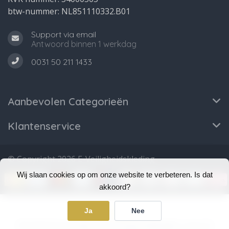
btw-nummer: NL851110332.B01
Support via email
Antwoord binnen 1 werkdag
0031 50 211 1433
Aanbevolen Categorieën
Klantenservice
© Copyright 2026 E-Veiligheidskleding
Wij slaan cookies op om onze website te verbeteren. Is dat
akkoord?
Ja
Nee
5
/
5
sterren op basis van
75
beoordelingen.
Lees 75