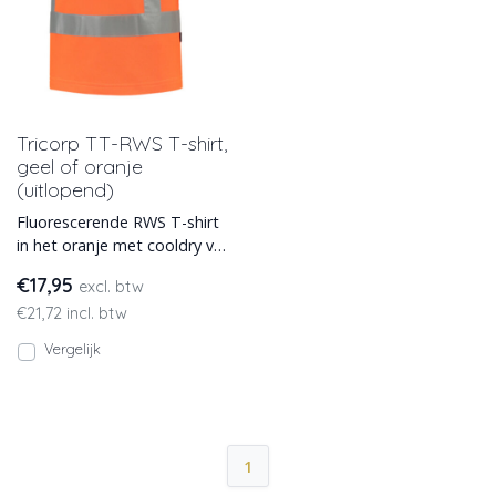
Tricorp TT-RWS T-shirt,
geel of oranje
(uitlopend)
Fluorescerende RWS T-shirt
in het oranje met cooldry van
Tricorp. Striping conform
€17,95
excl. btw
richtlijnen Rijks
€21,72 incl. btw
Vergelijk
1