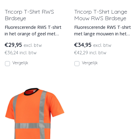
Tricorp T-Shirt RWS
Tricorp T-Shirt Lange
Birdseye
Mouw RWS Birdseye
Fluorescerende RWS T-shirt
Fluorescerende RWS T-shirt
in het oranje of geel met
met lange mouwen in het
cooldry en ademend birds-
oranje of geel met cooldry
€29,95
€34,95
excl. btw
excl. btw
eye weving van Tricorp
en ademend birds-eye w
€36,24 incl. btw
€42,29 incl. btw
Vergelijk
Vergelijk